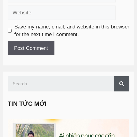
Save my name, email, and website in this browser
for the next time I comment.
TIN TỨC MỚI
T
đ
G