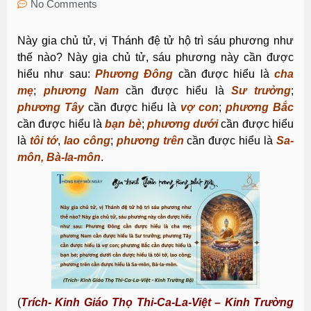
No Comments
Này gia chủ tử, vị Thánh đệ tử hộ trì sáu phương như
thế nào? Này gia chủ tử, sáu phương này cần được
hiểu như sau:
Phương Ðông
cần được hiểu là
cha
mẹ
;
phương Nam
cần được hiểu là
Sư trưởng
;
phương Tây
cần được hiểu là
vợ con
;
phương Bắc
cần được hiểu là
bạn bè
;
phương dưới
cần được hiểu
là
tôi tớ
,
lao công
;
phương trên
cần được hiểu là
Sa-
môn, Bà-la-môn
.
(
Trích- Kinh Giáo Thọ Thi-Ca-La-Việt – Kinh Trường