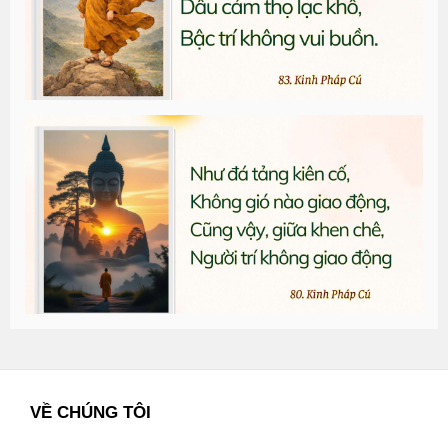
T
đ
G
n
2
VỀ CHÚNG TÔI