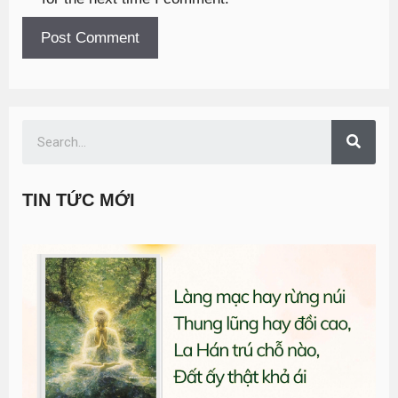
TIN TỨC MỚI
T
đ
G
n
0