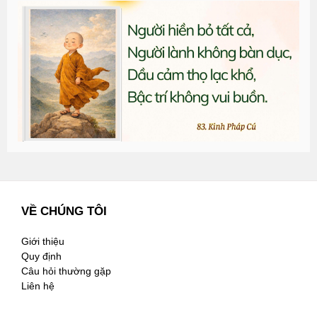
T
đ
G
n
2
VỀ CHÚNG TÔI
Giới thiệu
Quy định
Câu hỏi thường gặp
Liên hệ