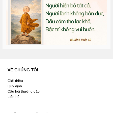
đ
G
n
2
VỀ CHÚNG TÔI
Giới thiệu
Quy định
Câu hỏi thường gặp
Liên hệ