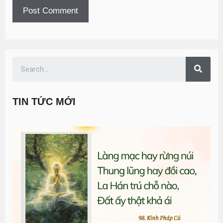
TIN TỨC MỚI
T
đ
G
n
0