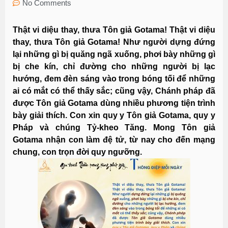
No Comments
T
hật vi diệu thay, thưa Tôn giả Gotama! Thật vi diệu
thay, thưa Tôn giả Gotama! Như người
dựng đứng
lại những gì
bị quăng ngã
xuống,
phơi bày
những gì
bị che kín
,
chỉ đường
cho những người
bị lạc
hướng
, đem
đèn sáng
vào trong
bóng tối
để những
ai có
mắt
có thể
thấy sắc
; cũng vậy,
Chánh pháp
đã
được
Tôn giả Gotama
dùng nhiều phương tiện
trình
bày giải thích
. Con xin
quy y Tôn giả Gotama
,
quy y
Pháp
và
chúng Tỷ-kheo Tăng
. Mong Tôn giả
Gotama nhận con làm đệ tử, từ nay cho đến mạng
chung, con trọn đời quy ngưỡng.