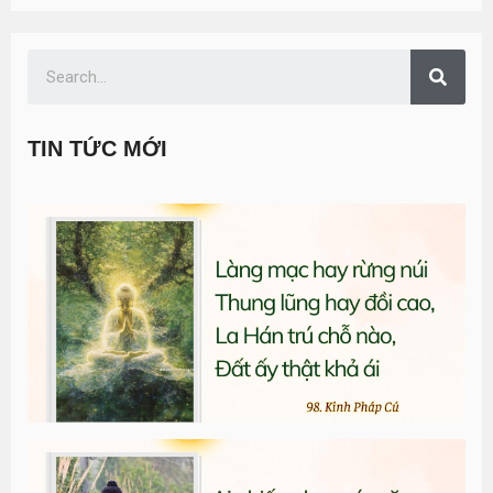
TIN TỨC MỚI
T
đ
G
n
0
T
đ