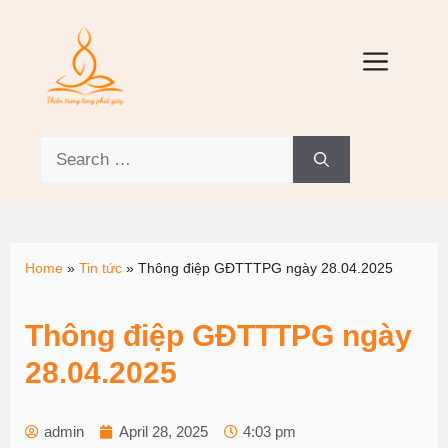
Home
»
Tin tức
»
Thông điệp GĐTTTPG ngày 28.04.2025
Thông điệp GĐTTTPG ngày
28.04.2025
admin
April 28, 2025
4:03 pm