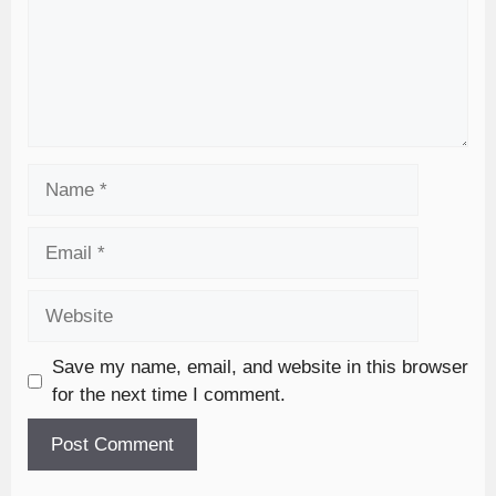
Save my name, email, and website in this browser
for the next time I comment.