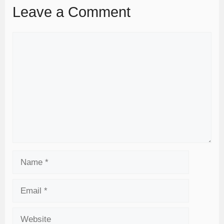
Leave a Comment