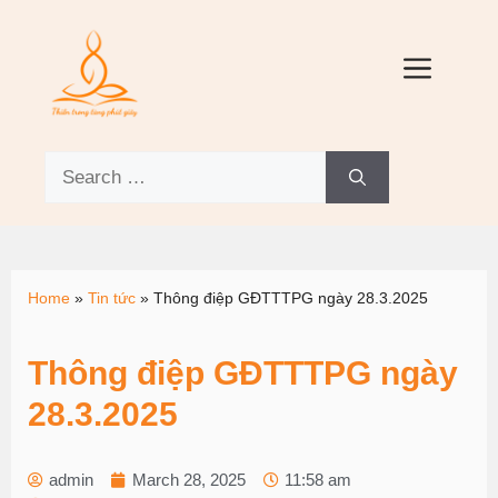
Home
»
Tin tức
»
Thông điệp GĐTTTPG ngày 28.3.2025
Thông điệp GĐTTTPG ngày
28.3.2025
admin
March 28, 2025
11:58 am