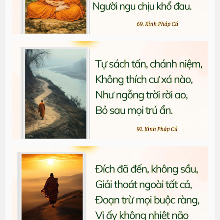
T
đ
G
n
3
T
đ
G
n
3