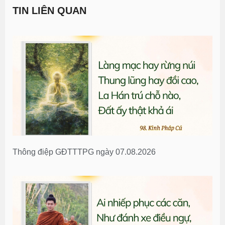
TIN LIÊN QUAN
Thông điệp GĐTTTPG ngày 07.08.2026