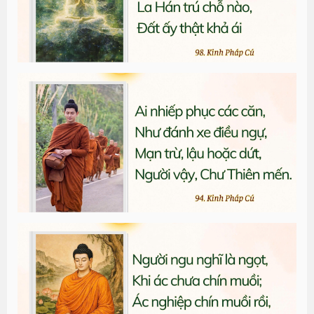
T
đ
G
n
0
T
đ
G
n
0