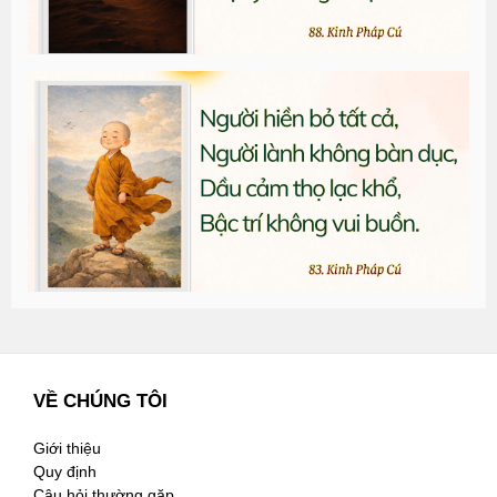
T
đ
G
n
2
VỀ CHÚNG TÔI
Giới thiệu
Quy định
Câu hỏi thường gặp