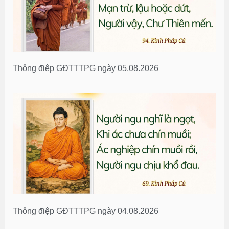
Thông điệp GĐTTTPG ngày 05.08.2026
Thông điệp GĐTTTPG ngày 04.08.2026