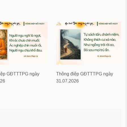
iệp GĐTTTPG ngày
Thông điệp GĐTTTPG ngày
026
31.07.2026