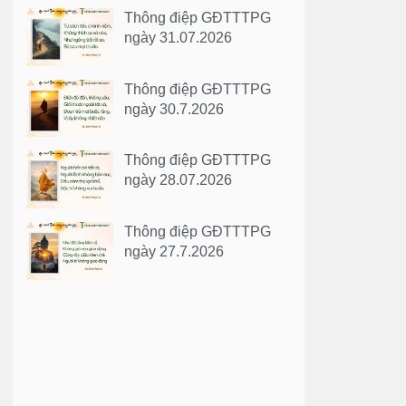
Thông điệp GĐTTTPG
ngày 31.07.2026
Thông điệp GĐTTTPG
ngày 30.7.2026
Thông điệp GĐTTTPG
ngày 28.07.2026
Thông điệp GĐTTTPG
ngày 27.7.2026