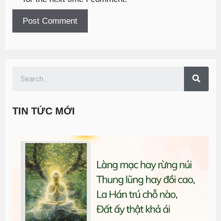
TIN TỨC MỚI
T
đ
G
n
0