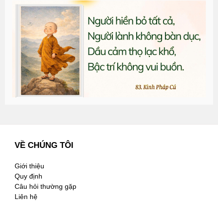
T
đ
G
n
2
VỀ CHÚNG TÔI
Giới thiệu
Quy định
Câu hỏi thường gặp
Liên hệ