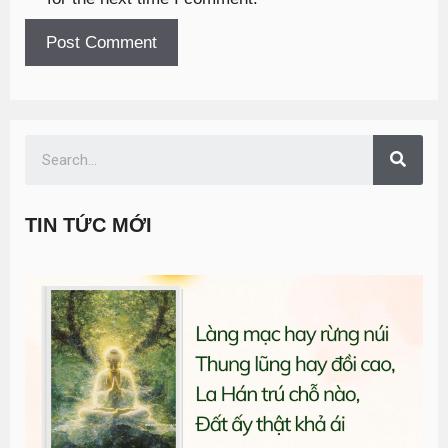
TIN TỨC MỚI
T
đ
G
n
0