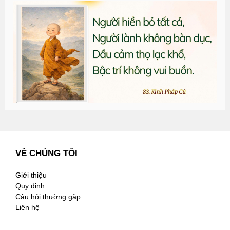
T
đ
G
n
2
VỀ CHÚNG TÔI
Giới thiệu
Quy định
Câu hỏi thường gặp
Liên hệ