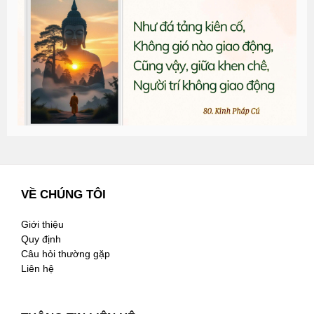
đ
G
n
2
VỀ CHÚNG TÔI
Giới thiệu
Quy định
Câu hỏi thường gặp
Liên hệ