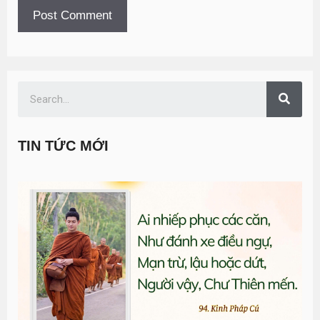
TIN TỨC MỚI
T
đ
G
n
0