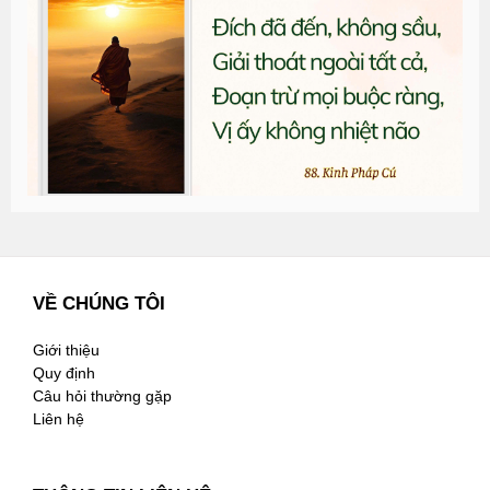
đ
G
n
3
VỀ CHÚNG TÔI
Giới thiệu
Quy định
Câu hỏi thường gặp
Liên hệ