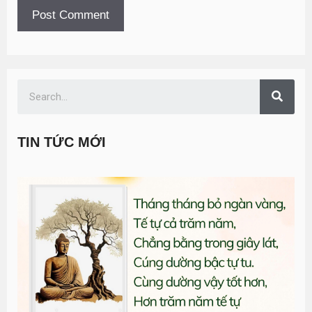
TIN TỨC MỚI
T
đ
G
n
1