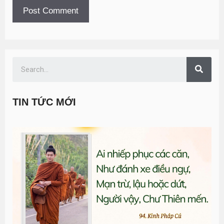
TIN TỨC MỚI
T
đ
G
n
0