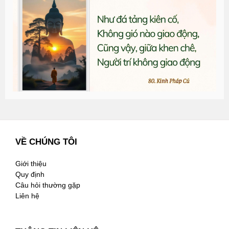
đ
G
n
2
VỀ CHÚNG TÔI
Giới thiệu
Quy định
Câu hỏi thường gặp
Liên hệ