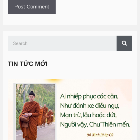
TIN TỨC MỚI
T
đ
G
n
0