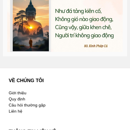
đ
G
n
2
VỀ CHÚNG TÔI
Giới thiệu
Quy định
Câu hỏi thường gặp
Liên hệ