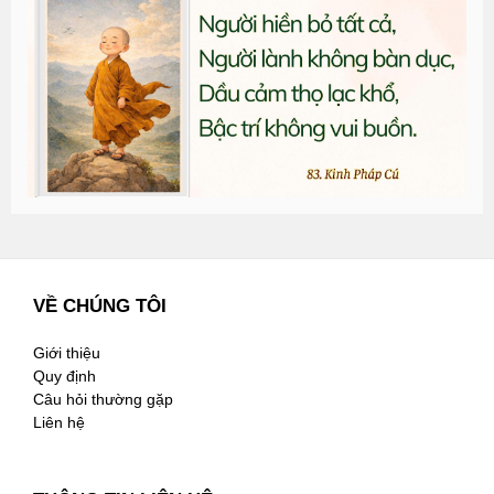
đ
G
n
2
VỀ CHÚNG TÔI
Giới thiệu
Quy định
Câu hỏi thường gặp
Liên hệ