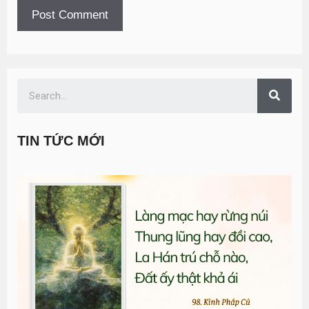
TIN TỨC MỚI
T
đ
G
n
0