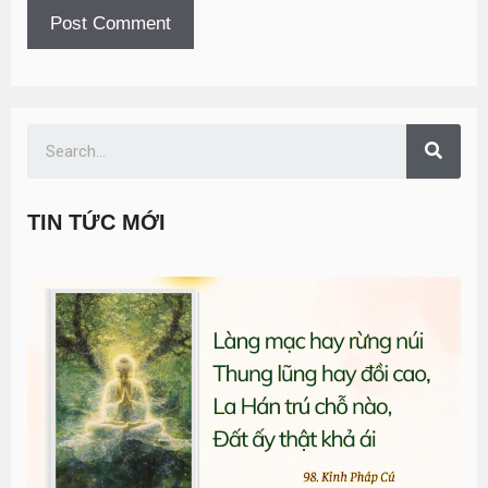
TIN TỨC MỚI
T
đ
G
n
0