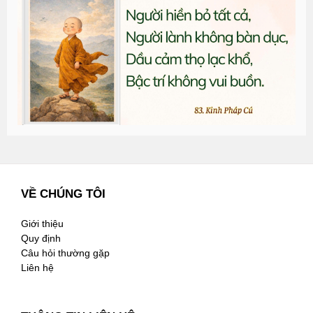
đ
G
n
2
VỀ CHÚNG TÔI
Giới thiệu
Quy định
Câu hỏi thường gặp
Liên hệ