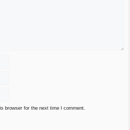
is browser for the next time I comment.