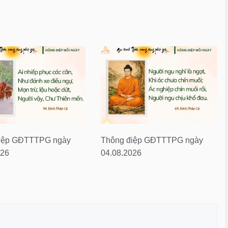
iệp GĐTTTPG ngày
Thông điệp GĐTTTPG ngày
026
04.08.2026