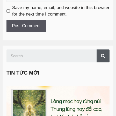
Save my name, email, and website in this browser
for the next time I comment.
TIN TỨC MỚI
T
đ
G
n
0