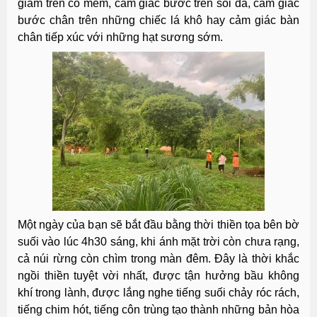
giẫm trên cỏ mềm, cảm giác bước trên sỏi đá, cảm giác
bước chân trên những chiếc lá khô hay cảm giác bàn
chân tiếp xúc với những hạt sương sớm.
Một ngày của bạn sẽ bắt đầu bằng thời thiền tọa bên bờ
suối vào lúc 4h30 sáng, khi ánh mặt trời còn chưa rạng,
cả núi rừng còn chìm trong màn đêm. Đây là thời khắc
ngồi thiền tuyệt vời nhất, được tận hưởng bầu không
khí trong lành, được lắng nghe tiếng suối chảy róc rách,
tiếng chim hót, tiếng côn trùng tạo thành những bản hòa