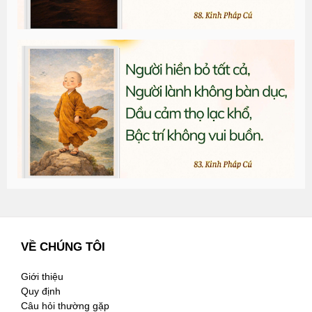
T
đ
G
n
2
VỀ CHÚNG TÔI
Giới thiệu
Quy định
Câu hỏi thường gặp