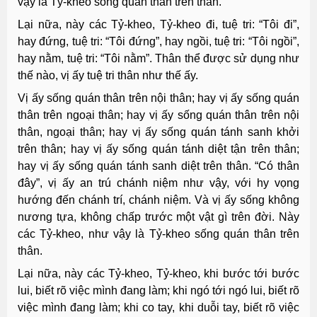
vậy là Tỷ-kheo sống quán thân trên thân.
Lại nữa, này các Tỷ-kheo, Tỷ-kheo đi, tuệ tri: “Tôi đi”,
hay đứng, tuệ tri: “Tôi đứng”, hay ngồi, tuệ tri: “Tôi ngồi”,
hay nằm, tuệ tri: “Tôi nằm”. Thân thể được sử dụng như
thế nào, vị ấy tuệ tri thân như thế ấy.
Vị ấy sống quán thân trên nội thân; hay vị ấy sống quán
thân trên ngoại thân; hay vị ấy sống quán thân trên nội
thân, ngoại thân; hay vị ấy sống quán tánh sanh khởi
trên thân; hay vị ấy sống quán tánh diệt tận trên thân;
hay vị ấy sống quán tánh sanh diệt trên thân. “Có thân
đây”, vị ấy an trú chánh niệm như vậy, với hy vọng
hướng đến chánh trí, chánh niệm. Và vị ấy sống không
nương tựa, không chấp trước một vật gì trên đời. Này
các Tỷ-kheo, như vậy là Tỷ-kheo sống quán thân trên
thân.
Lại nữa, này các Tỷ-kheo, Tỷ-kheo, khi bước tới bước
lui, biết rõ việc mình đang làm; khi ngó tới ngó lui, biết rõ
việc mình đang làm; khi co tay, khi duỗi tay, biết rõ việc