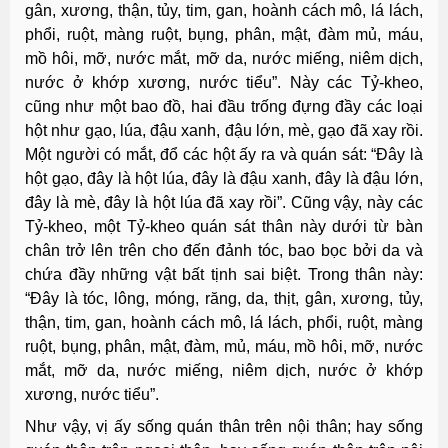
gân, xương, thận, tủy, tim, gan, hoành cách mô, lá lách,
phổi, ruột, màng ruột, bụng, phân, mật, đàm mủ, máu,
mồ hôi, mỡ, nước mắt, mỡ da, nước miếng, niêm dịch,
nước ở khớp xương, nước tiểu”. Này các Tỷ-kheo,
cũng như một bao đồ, hai đầu trống đựng đầy các loại
hột như gạo, lúa, đậu xanh, đậu lớn, mè, gạo đã xay rồi.
Một người có mắt, đổ các hột ấy ra và quán sát: “Ðây là
hột gạo, đây là hột lúa, đây là đậu xanh, đây là đậu lớn,
đây là mè, đây là hột lúa đã xay rồi”. Cũng vậy, này các
Tỷ-kheo, một Tỷ-kheo quán sát thân này dưới từ bàn
chân trở lên trên cho đến đảnh tóc, bao bọc bởi da và
chứa đầy những vật bất tịnh sai biệt. Trong thân này:
“Ðây là tóc, lông, móng, răng, da, thịt, gân, xương, tủy,
thận, tim, gan, hoành cách mô, lá lách, phổi, ruột, màng
ruột, bụng, phân, mật, đàm, mủ, máu, mồ hôi, mỡ, nước
mắt, mỡ da, nước miếng, niêm dịch, nước ở khớp
xương, nước tiểu”.
Như vậy, vị ấy sống quán thân trên nội thân; hay sống