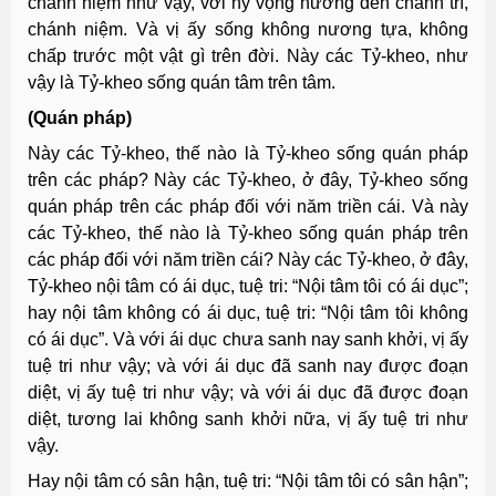
chánh niệm như vậy, với hy vọng hướng đến chánh trí,
chánh niệm. Và vị ấy sống không nương tựa, không
chấp trước một vật gì trên đời. Này các Tỷ-kheo, như
vậy là Tỷ-kheo sống quán tâm trên tâm.
(Quán pháp)
Này các Tỷ-kheo, thế nào là Tỷ-kheo sống quán pháp
trên các pháp? Này các Tỷ-kheo, ở đây, Tỷ-kheo sống
quán pháp trên các pháp đối với năm triền cái. Và này
các Tỷ-kheo, thế nào là Tỷ-kheo sống quán pháp trên
các pháp đối với năm triền cái? Này các Tỷ-kheo, ở đây,
Tỷ-kheo nội tâm có ái dục, tuệ tri: “Nội tâm tôi có ái dục”;
hay nội tâm không có ái dục, tuệ tri: “Nội tâm tôi không
có ái dục”. Và với ái dục chưa sanh nay sanh khởi, vị ấy
tuệ tri như vậy; và với ái dục đã sanh nay được đoạn
diệt, vị ấy tuệ tri như vậy; và với ái dục đã được đoạn
diệt, tương lai không sanh khởi nữa, vị ấy tuệ tri như
vậy.
Hay nội tâm có sân hận, tuệ tri: “Nội tâm tôi có sân hận”;