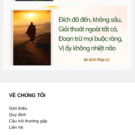
T
đ
G
n
3
VỀ CHÚNG TÔI
Giới thiệu
Quy định
Câu hỏi thường gặp
Liên hệ