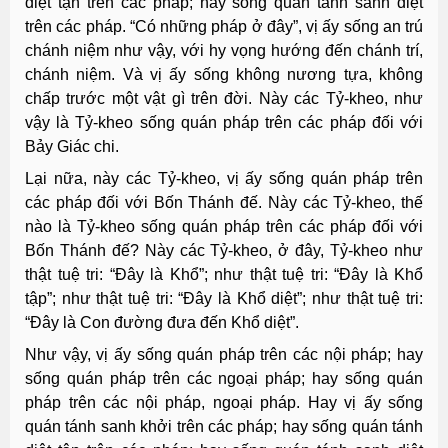
diệt tận trên các pháp; hay sống quán tánh sanh diệt
trên các pháp. “Có những pháp ở đây”, vị ấy sống an trú
chánh niệm như vậy, với hy vọng hướng đến chánh trí,
chánh niệm. Và vị ấy sống không nương tựa, không
chấp trước một vật gì trên đời. Này các Tỷ-kheo, như
vậy là Tỷ-kheo sống quán pháp trên các pháp đối với
Bảy Giác chi.
Lại nữa, này các Tỷ-kheo, vị ấy sống quán pháp trên
các pháp đối với Bốn Thánh đế. Này các Tỷ-kheo, thế
nào là Tỷ-kheo sống quán pháp trên các pháp đối với
Bốn Thánh đế? Này các Tỷ-kheo, ở đây, Tỷ-kheo như
thật tuệ tri: “Ðây là Khổ”; như thật tuệ tri: “Ðây là Khổ
tập”; như thật tuệ tri: “Ðây là Khổ diệt”; như thật tuệ tri:
“Ðây là Con đường đưa đến Khổ diệt”.
Như vậy, vị ấy sống quán pháp trên các nội pháp; hay
sống quán pháp trên các ngoại pháp; hay sống quán
pháp trên các nội pháp, ngoại pháp. Hay vị ấy sống
quán tánh sanh khởi trên các pháp; hay sống quán tánh