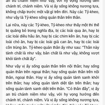
an trú chánh niệm như vậy, với hy vọng hướng đến
chánh trí, chánh niệm. Và vị ấy sống không nương tựa,
không chấp trước một vật gì trên đời. Này các Tỷ-kheo,
như vậy là Tỷ-kheo sống quán thân trên thân.
Lại nữa, này các Tỷ-kheo, Tỷ-kheo như thấy một thi thể
bị quăng bỏ trong nghĩa địa, bị các loài quạ ăn, hay bị
các loài diều hâu ăn, hay bị các chim kên ăn, hay bị các
loài chó ăn, hay bị các loài giả can ăn, hay bị các loài
côn trùng ăn. Tỷ-kheo quán thân ấy như sau: “Thân này
tánh chất là như vậy, bản chất là như vậy, không vượt
khỏi tánh chất ấy”.
Như vậy vị ấy sống quán thân trên nội thân; hay sống
quán thân trên ngoại thân; hay sống quán thân trên nội
thân, ngoại thân. Hay vị ấy sống quán tánh sanh khởi
trên thân; hay sống quán tánh diệt tận trên thân; hay
sống quán tánh sanh diệt trên thân. “Có thân đây”, vị ấy
an trú chánh niệm như vậy, với hy vọng hướng đến
chánh trí, chánh niệm. Và vị ấy sống không nương tựa,