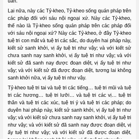
uẩn.
Lại nữa, này các Tỷ-kheo, Tỷ-kheo sống quán pháp trên
các pháp đối với sáu nội ngoại xứ. Này các Tỷ-kheo,
thế nào là Tỷ-kheo sống quán pháp trên các pháp đối
với sáu nội ngoại xứ? Này các Tỷ-kheo, ở đây Tỷ-kheo
tuệ tri con mắt và tuệ tri các sắc, do duyên hai pháp này,
kiết sử sanh khởi, vị ấy tuệ tri như vậy; và với kiết sử
chưa sanh nay sanh khởi, vị ấy tuệ tri như vậy; và với
kiết sử đã sanh nay được đoạn diệt, vị ấy tuệ tri như
vậy; và với kiết sử đã được đoạn diệt, tương lai không
sanh khởi nữa, vị ấy tuệ tri như vậy.
Tỷ-kheo tuệ tri tai và tuệ tri các tiếng… tuệ tri mũi và tuệ
tri các hương… tuệ tri lưỡi… và tuệ tri các vị… tuệ tri
thân và tuệ tri các xúc, tuệ tri ý và tuệ tri các pháp; do
duyên hai pháp này, kiết sử sanh khởi, vị ấy tuệ tri như
vậy; và với kiết sử chưa sanh nay sanh khởi, vị ấy tuệ tri
như vậy; và với kiết sử đã sanh nay được đoạn diệt, vị
ấy tuệ tri như vậy; và với kiết sử đã được đoạn diệt,