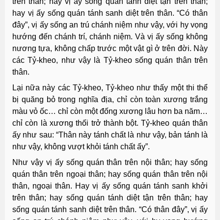
trên thân; hay vị ấy sống quán tánh diệt tận trên thân;
hay vị ấy sống quán tánh sanh diệt trên thân. “Có thân
đây”, vị ấy sống an trú chánh niệm như vậy, với hy vọng
hướng đến chánh trí, chánh niệm. Và vị ấy sống không
nương tựa, không chấp trước một vật gì ở trên đời. Này
các Tỷ-kheo, như vậy là Tỷ-kheo sống quán thân trên
thân.
Lại nữa này các Tỷ-kheo, Tỷ-kheo như thấy một thi thể
bị quăng bỏ trong nghĩa địa, chỉ còn toàn xương trắng
màu vỏ ốc… chỉ còn một đống xương lâu hơn ba năm…
chỉ còn là xương thối trở thành bột. Tỷ-kheo quán thân
ấy như sau: “Thân này tánh chất là như vậy, bản tánh là
như vậy, không vượt khỏi tánh chất ấy”.
Như vậy vị ấy sống quán thân trên nội thân; hay sống
quán thân trên ngoại thân; hay sống quán thân trên nội
thân, ngoại thân. Hay vị ấy sống quán tánh sanh khởi
trên thân; hay sống quán tánh diệt tận trên thân; hay
sống quán tánh sanh diệt trên thân. “Có thân đây”, vị ấy