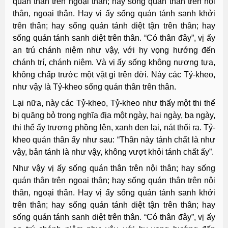
quán thân trên ngoại thân; hay sống quán thân trên nội
thân, ngoại thân. Hay vị ấy sống quán tánh sanh khởi
trên thân; hay sống quán tánh diệt tận trên thân; hay
sống quán tánh sanh diệt trên thân. “Có thân đây”, vị ấy
an trú chánh niệm như vậy, với hy vọng hướng đến
chánh trí, chánh niệm. Và vị ấy sống không nương tựa,
không chấp trước một vật gì trên đời. Này các Tỷ-kheo,
như vậy là Tỷ-kheo sống quán thân trên thân.
Lại nữa, này các Tỷ-kheo, Tỷ-kheo như thấy một thi thể
bị quăng bỏ trong nghĩa địa một ngày, hai ngày, ba ngày,
thi thể ấy trương phồng lên, xanh đen lại, nát thối ra. Tỷ-
kheo quán thân ấy như sau: “Thân này tánh chất là như
vậy, bản tánh là như vậy, không vượt khỏi tánh chất ấy”.
Như vậy vị ấy sống quán thân trên nội thân; hay sống
quán thân trên ngoại thân; hay sống quán thân trên nội
thân, ngoại thân. Hay vị ấy sống quán tánh sanh khởi
trên thân; hay sống quán tánh diệt tận trên thân; hay
sống quán tánh sanh diệt trên thân. “Có thân đây”, vị ấy