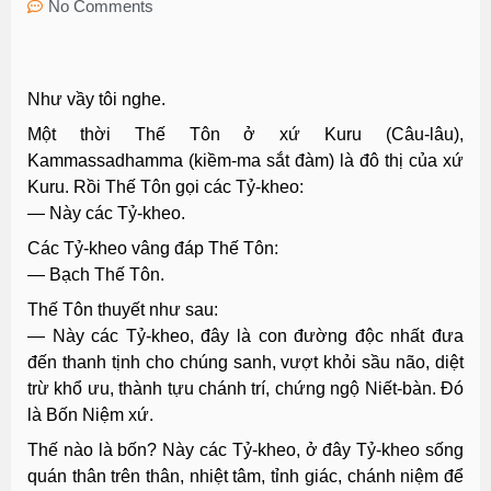
No Comments
Như vầy tôi nghe.
Một thời Thế Tôn ở xứ Kuru (Câu-lâu),
Kammassadhamma (kiềm-ma sắt đàm) là đô thị của xứ
Kuru. Rồi Thế Tôn gọi các Tỷ-kheo:
— Này các Tỷ-kheo.
Các Tỷ-kheo vâng đáp Thế Tôn:
— Bạch Thế Tôn.
Thế Tôn thuyết như sau:
— Này các Tỷ-kheo, đây là con đường độc nhất đưa
đến thanh tịnh cho chúng sanh, vượt khỏi sầu não, diệt
trừ khổ ưu, thành tựu chánh trí, chứng ngộ Niết-bàn. Ðó
là Bốn Niệm xứ.
Thế nào là bốn? Này các Tỷ-kheo, ở đây Tỷ-kheo sống
quán thân trên thân, nhiệt tâm, tỉnh giác, chánh niệm để