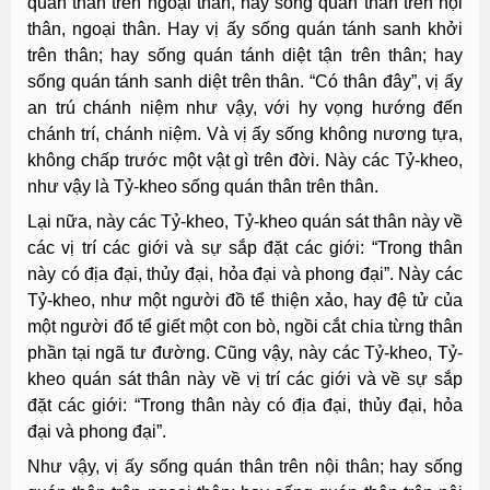
quán thân trên ngoại thân, hay sống quán thân trên nội
thân, ngoại thân. Hay vị ấy sống quán tánh sanh khởi
trên thân; hay sống quán tánh diệt tận trên thân; hay
sống quán tánh sanh diệt trên thân. “Có thân đây”, vị ấy
an trú chánh niệm như vậy, với hy vọng hướng đến
chánh trí, chánh niệm. Và vị ấy sống không nương tựa,
không chấp trước một vật gì trên đời. Này các Tỷ-kheo,
như vậy là Tỷ-kheo sống quán thân trên thân.
Lại nữa, này các Tỷ-kheo, Tỷ-kheo quán sát thân này về
các vị trí các giới và sự sắp đặt các giới: “Trong thân
này có địa đại, thủy đại, hỏa đại và phong đại”. Này các
Tỷ-kheo, như một người đồ tể thiện xảo, hay đệ tử của
một người đổ tể giết một con bò, ngồi cắt chia từng thân
phần tại ngã tư đường. Cũng vậy, này các Tỷ-kheo, Tỷ-
kheo quán sát thân này về vị trí các giới và về sự sắp
đặt các giới: “Trong thân này có địa đại, thủy đại, hỏa
đại và phong đại”.
Như vậy, vị ấy sống quán thân trên nội thân; hay sống