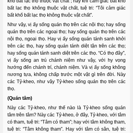
khổ bất lạc thọ thuộc vật chất”; hay khi cảm giác bất khổ
bất lạc thọ không thuộc vật chất, tuệ tri: “Tôi cảm giác
bất khổ bất lạc thọ không thuộc vật chất”.
Như vậy, vị ấy sống quán thọ trên các nội thọ; hay sống
quán thọ trên các ngoại thọ; hay sống quán thọ trên các
nội thọ, ngoại thọ. Hay vị ấy sống quán tánh sanh khởi
trên các thọ, hay sống quán tánh diệt tận trên các thọ;
hay sống quán tánh sanh diệt trên các thọ. “Có thọ đây”,
vị ấy sống an trú chánh niệm như vậy, với hy vọng
hướng đến chánh trí, chánh niệm. Và vị ấy sống không
nương tựa, không chấp trước một vật gì trên đời. Này
các Tỷ-kheo, như vậy Tỷ-kheo sống quán thọ trên các
thọ.
(Quán tâm)
Này các Tỷ-kheo, như thế nào là Tỷ-kheo sống quán
tâm trên tâm? Này các Tỷ-kheo, ở đây, Tỷ-kheo, với tâm
có tham, tuệ tri: “Tâm có tham”; hay với tâm không tham,
tuệ tri: “Tâm không tham”. Hay với tâm có sân, tuệ tri: