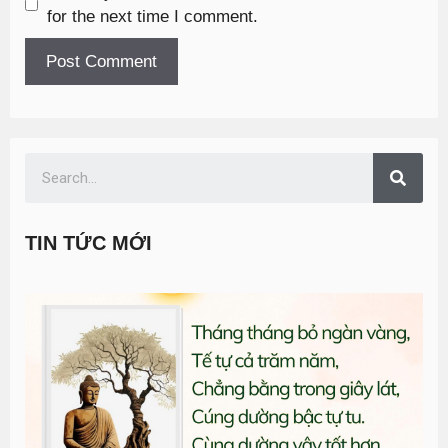
for the next time I comment.
TIN TỨC MỚI
T
đ
G
n
1