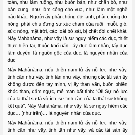
toán, như làm ruộng, như buôn bán, như chăn bò, như
bắn cung, như làm công cho vua, như làm một nghề
nào khác. Người ấy phải chống đỡ lạnh, phải chống đỡ
nóng, phải chịu đựng sự xúc chạm của ruồi, muỗi, gió,
sức nóng, mặt trời, các loài bò sát, bị chết đói chết khát.
Này Mahànàma, như vậy là sự nguy hiểm các dục, thiết
thực hiện tại, thuộc khổ uẩn, lấy dục làm nhân, lấy dục
làm duyên, là nguồn gốc của dục, là nguyên nhân của
dục.
Này Mahànàma, nếu thiện nam tử ấy nỗ lực như vậy,
tinh cần như vậy, tinh tấn như vậy, nhưng các tài sản ấy
không được đến tay mình, vị ấy than vãn, buồn phiền
khóc than, đấm ngực, mê man bất tỉnh: “Ôi! Sự nỗ lực
của ta thật sự là vô ích, sự tinh cần của ta thật sự không
kết quả”. Này Mahànàma, như vậy, là sự nguy hiểm các
dục… (như trên)… là nguyên nhân của dục.
Này Mahànàma, nếu thiện nam tử ấy nỗ lực như vậy,
tinh cần như vậy, tinh tấn như vậy, và các tài sản ấy