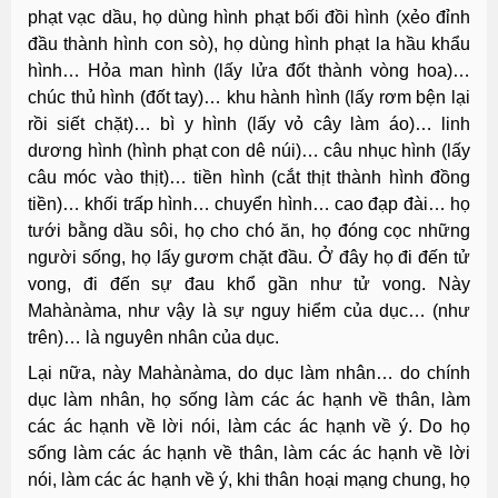
phạt vạc dầu, họ dùng hình phạt bối đồi hình (xẻo đỉnh
đầu thành hình con sò), họ dùng hình phạt la hầu khẩu
hình… Hỏa man hình (lấy lửa đốt thành vòng hoa)…
chúc thủ hình (đốt tay)… khu hành hình (lấy rơm bện lại
rồi siết chặt)… bì y hình (lấy vỏ cây làm áo)… linh
dương hình (hình phạt con dê núi)… câu nhục hình (lấy
câu móc vào thịt)… tiền hình (cắt thịt thành hình đồng
tiền)… khối trấp hình… chuyển hình… cao đạp đài… họ
tưới bằng dầu sôi, họ cho chó ăn, họ đóng cọc những
người sống, họ lấy gươm chặt đầu. Ở đây họ đi đến tử
vong, đi đến sự đau khổ gần như tử vong. Này
Mahànàma, như vậy là sự nguy hiểm của dục… (như
trên)… là nguyên nhân của dục.
Lại nữa, này Mahànàma, do dục làm nhân… do chính
dục làm nhân, họ sống làm các ác hạnh về thân, làm
các ác hạnh về lời nói, làm các ác hạnh về ý. Do họ
sống làm các ác hạnh về thân, làm các ác hạnh về lời
nói, làm các ác hạnh về ý, khi thân hoại mạng chung, họ