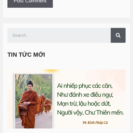
TIN TỨC MỚI
T
đ
G
n
0