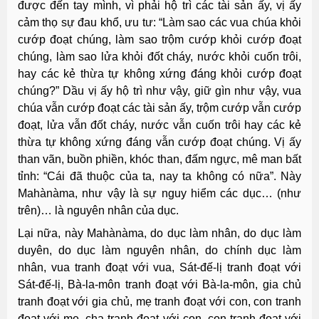
được đến tay mình, vì phải hộ trì các tài sản ấy, vị ấy
cảm thọ sự đau khổ, ưu tư: “Làm sao các vua chúa khỏi
cướp đoạt chúng, làm sao trộm cướp khỏi cướp đoạt
chúng, làm sao lửa khỏi đốt cháy, nước khỏi cuốn trôi,
hay các kẻ thừa tự không xứng đáng khỏi cướp đoạt
chúng?” Dầu vị ấy hộ trì như vậy, giữ gìn như vậy, vua
chúa vẫn cướp đoạt các tài sản ấy, trộm cướp vẫn cướp
đoạt, lửa vẫn đốt cháy, nước vẫn cuốn trôi hay các kẻ
thừa tự không xứng đáng vẫn cướp đoạt chúng. Vị ấy
than vãn, buồn phiền, khóc than, đấm ngực, mê man bất
tỉnh: “Cái đã thuộc của ta, nay ta không có nữa”. Này
Mahànàma, như vậy là sự nguy hiểm các dục… (như
trên)… là nguyên nhân của dục.
Lại nữa, này Mahànàma, do dục làm nhân, do dục làm
duyên, do dục làm nguyên nhân, do chính dục làm
nhân, vua tranh đoạt với vua, Sát-đế-lị tranh đoạt với
Sát-đế-lị, Bà-la-môn tranh đoạt với Bà-la-môn, gia chủ
tranh đoạt với gia chủ, mẹ tranh đoạt với con, con tranh
đoạt với mẹ, cha tranh đoạt với con, con tranh đoạt với