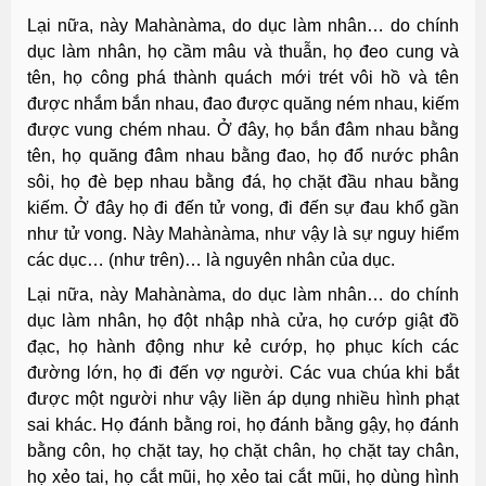
Lại nữa, này Mahànàma, do dục làm nhân… do chính
dục làm nhân, họ cầm mâu và thuẫn, họ đeo cung và
tên, họ công phá thành quách mới trét vôi hồ và tên
được nhắm bắn nhau, đao được quăng ném nhau, kiếm
được vung chém nhau. Ở đây, họ bắn đâm nhau bằng
tên, họ quăng đâm nhau bằng đao, họ đổ nước phân
sôi, họ đè bẹp nhau bằng đá, họ chặt đầu nhau bằng
kiếm. Ở đây họ đi đến tử vong, đi đến sự đau khổ gần
như tử vong. Này Mahànàma, như vậy là sự nguy hiểm
các dục… (như trên)… là nguyên nhân của dục.
Lại nữa, này Mahànàma, do dục làm nhân… do chính
dục làm nhân, họ đột nhập nhà cửa, họ cướp giật đồ
đạc, họ hành động như kẻ cướp, họ phục kích các
đường lớn, họ đi đến vợ người. Các vua chúa khi bắt
được một người như vậy liền áp dụng nhiều hình phạt
sai khác. Họ đánh bằng roi, họ đánh bằng gậy, họ đánh
bằng côn, họ chặt tay, họ chặt chân, họ chặt tay chân,
họ xẻo tai, họ cắt mũi, họ xẻo tai cắt mũi, họ dùng hình