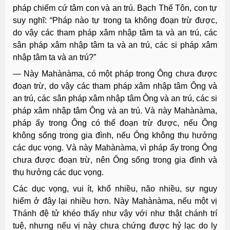
pháp chiếm cứ tâm con và an trú. Bạch Thế Tôn, con tự
suy nghĩ: “Pháp nào tự trong ta không đoạn trừ được,
do vậy các tham pháp xâm nhập tâm ta và an trú, các
sân pháp xâm nhập tâm ta và an trú, các si pháp xâm
nhập tâm ta và an trú?”
— Này Mahànàma, có một pháp trong Ông chưa được
đoạn trừ, do vậy các tham pháp xâm nhập tâm Ông và
an trú, các sân pháp xâm nhập tâm Ông và an trú, các si
pháp xâm nhập tâm Ông và an trú. Và này Mahànàma,
pháp ấy trong Ông có thể đoạn trừ được, nếu Ông
không sống trong gia đình, nếu Ông không thụ hưởng
các dục vọng. Và này Mahànàma, vì pháp ấy trong Ông
chưa được đoạn trừ, nên Ông sống trong gia đình và
thụ hưởng các dục vọng.
Các dục vọng, vui ít, khổ nhiều, não nhiều, sự nguy
hiểm ở đây lại nhiều hơn. Này Mahànàma, nếu một vị
Thánh đệ tử khéo thấy như vậy với như thật chánh trí
tuệ, nhưng nếu vị này chưa chứng được hỷ lạc do ly