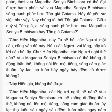
phúc, thời vua Magadha Seniya Bimbisara có thể đạt
được hạnh phúc; và vua Magadha Seniya Bimbisara
sống hạnh phúc hơn Tôn giả Gotama. Hãy để yên sự
việc như vậy. Nay chúng tôi hỏi Tôn giả Gotama: ‘Giữa
quý vị Tôn giả, ai sống hạnh phúc hơn, vua Magadha
Seniya Bimbisara hay Tôn giả Gotama?’
–“Chư Hiền Nigantha, nay Ta sẽ hỏi các Ngươi một
câu, cũng vấn đề này. Nếu các Ngươi vui lòng, hãy trả
lời câu hỏi ấy. Chư Hiền Nigantha, các Ngươi nghĩ thế
nào? Vua Magadha Seniya Bimbisara có thể không di
động thân thể, không nói lên một tiếng, sống cảm giác
thuần túy lạc thọ luôn bảy ngày bảy đêm có được
không?
–“Này Hiền giả, không thể được.
–“Chư Hiền Nigantha, các Ngươi nghĩ thế nào? Vua
Magadha Seniya Bimbisara có thể không di động thân
thể, không nói lên một tiếng, sống cảm giác thuần túy
lạc thọ luôn sáu ngày sáu đêm, luôn năm ngày năm