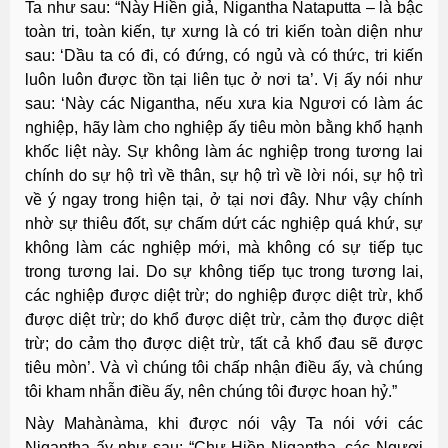
Ta như sau: “Này Hiền giả, Nigantha Nataputta – là bậc
toàn tri, toàn kiến, tự xưng là có tri kiến toàn diện như
sau: ‘Dầu ta có đi, có đứng, có ngủ và có thức, tri kiến
luôn luôn được tồn tại liên tục ở nơi ta’. Vị ấy nói như
sau: ‘Này các Nigantha, nếu xưa kia Ngươi có làm ác
nghiệp, hãy làm cho nghiệp ấy tiêu mòn bằng khổ hạnh
khốc liệt này. Sự không làm ác nghiệp trong tương lai
chính do sự hộ trì về thân, sự hộ trì về lời nói, sự hộ trì
về ý ngay trong hiện tại, ở tại nơi đây. Như vậy chính
nhờ sự thiêu đốt, sự chấm dứt các nghiệp quá khứ, sự
không làm các nghiệp mới, mà không có sự tiếp tục
trong tương lai. Do sự không tiếp tục trong tương lai,
các nghiệp được diệt trừ; do nghiệp được diệt trừ, khổ
được diệt trừ; do khổ được diệt trừ, cảm thọ được diệt
trừ; do cảm thọ được diệt trừ, tất cả khổ đau sẽ được
tiêu mòn’. Và vì chúng tôi chấp nhận điều ấy, và chúng
tôi kham nhẫn điều ấy, nên chúng tôi được hoan hỷ.”
Này Mahànàma, khi được nói vậy Ta nói với các
Nigantha ấy như sau: “Chư Hiền Nigantha, các Ngươi