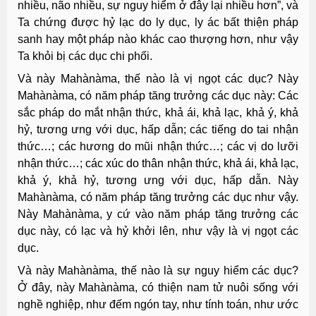
nhiều, não nhiều, sự nguy hiểm ở đây lại nhiều hơn”, và
Ta chứng được hỷ lạc do ly dục, ly ác bất thiện pháp
sanh hay một pháp nào khác cao thượng hơn, như vậy
Ta khỏi bị các dục chi phối.
Và này Mahànàma, thế nào là vị ngọt các dục? Này
Mahànàma, có năm pháp tăng trưởng các dục này: Các
sắc pháp do mắt nhận thức, khả ái, khả lạc, khả ý, khả
hỷ, tương ưng với dục, hấp dẫn; các tiếng do tai nhận
thức…; các hương do mũi nhận thức…; các vị do lưỡi
nhận thức…; các xúc do thân nhận thức, khả ái, khả lạc,
khả ý, khả hỷ, tương ưng với dục, hấp dẫn. Này
Mahànàma, có năm pháp tăng trưởng các dục như vậy.
Này Mahànàma, y cứ vào năm pháp tăng trưởng các
dục này, có lạc và hỷ khởi lên, như vậy là vị ngọt các
dục.
Và này Mahànàma, thế nào là sự nguy hiểm các dục?
Ở đây, này Mahànàma, có thiện nam tử nuôi sống với
nghề nghiệp, như đếm ngón tay, như tính toán, như ước