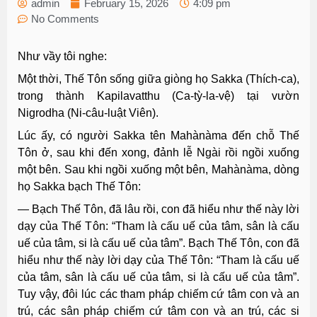
admin
February 15, 2026
4:09 pm
No Comments
Như vầy tôi nghe:
Một thời, Thế Tôn sống giữa giòng họ Sakka (Thích-ca),
trong thành Kapilavatthu (Ca-tỳ-la-vệ) tại vườn
Nigrodha (Ni-câu-luật Viên).
Lúc ấy, có người Sakka tên Mahànàma đến chỗ Thế
Tôn ở, sau khi đến xong, đảnh lễ Ngài rồi ngồi xuống
một bên. Sau khi ngồi xuống một bên, Mahànàma, dòng
họ Sakka bạch Thế Tôn:
— Bạch Thế Tôn, đã lâu rồi, con đã hiểu như thế này lời
dạy của Thế Tôn: “Tham là cấu uế của tâm, sân là cấu
uế của tâm, si là cấu uế của tâm”. Bạch Thế Tôn, con đã
hiểu như thế này lời dạy của Thế Tôn: “Tham là cấu uế
của tâm, sân là cấu uế của tâm, si là cấu uế của tâm”.
Tuy vậy, đôi lúc các tham pháp chiếm cứ tâm con và an
trú, các sân pháp chiếm cứ tâm con và an trú, các si