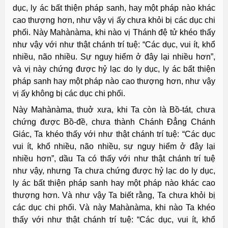
dục, ly ác bất thiện pháp sanh, hay một pháp nào khác
cao thượng hơn, như vậy vị ấy chưa khỏi bị các dục chi
phối. Này Mahànàma, khi nào vị Thánh đệ tử khéo thấy
như vậy với như thật chánh trí tuệ: “Các dục, vui ít, khổ
nhiều, não nhiều. Sự nguy hiểm ở đây lại nhiều hơn”,
và vị này chứng được hỷ lạc do ly dục, ly ác bất thiện
pháp sanh hay một pháp nào cao thượng hơn, như vậy
vị ấy không bị các dục chi phối.
Này Mahànàma, thuở xưa, khi Ta còn là Bồ-tát, chưa
chứng được Bồ-đề, chưa thành Chánh Ðẳng Chánh
Giác, Ta khéo thấy với như thật chánh trí tuệ: “Các dục
vui ít, khổ nhiều, não nhiều, sự nguy hiểm ở đây lại
nhiều hơn”, dầu Ta có thấy với như thật chánh trí tuệ
như vậy, nhưng Ta chưa chứng được hỷ lạc do ly dục,
ly ác bất thiện pháp sanh hay một pháp nào khác cao
thượng hơn. Và như vậy Ta biết rằng, Ta chưa khỏi bị
các dục chi phối. Và này Mahànàma, khi nào Ta khéo
thấy với như thật chánh trí tuệ: “Các dục, vui ít, khổ