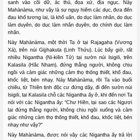
sanh vào cõi dữ, ác thú, đọa xứ, địa ngục. Này
Mahànàma, như vậy là sự nguy hiểm các dục, đưa đến
đau khổ tương lai, là khổ uẩn, do dục làm nhân, do dục
làm duyên, do dục làm nhân duyên, do chính dục làm
nhân.
Này Mahànàma, một thời Ta ở tại Rajagaha (Vương
Xá), trên núi Gijjhakuta (Linh Thứu). Lúc bấy giờ, rất
nhiều Nigantha (Ni-kiền Tử) tại sườn núi Isigili, trên
Kalasila (Hắc Nham), đứng thẳng người, không chịu
ngồi và cảm giác những cảm thọ thống thiết, khổ đau,
khốc liệt, bén nhạy. Này Mahànàma, rồi Ta vào buổi
chiều, từ Thiền tịnh độc cư đứng dậy, đi đến sườn núi
Isigili, tại Kalasila chỗ các Nigantha ấy ở, khi đến nơi Ta
nói với các Nigantha ấy: “Chư Hiền, tại sao các Ngươi
lại đứng thẳng người, không chịu ngồi xuống và cảm
giác những cảm thọ thống thiết, khổ đau, khốc liệt, bén
nhạy như vậy?”
Này Mahànàma, được nói vậy các Nigantha ấy trả lời