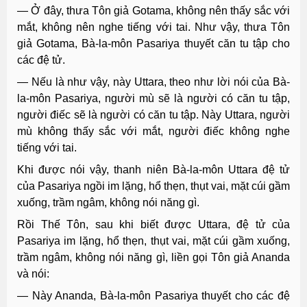
— Ở đây, thưa Tôn giả Gotama, không nên thấy sắc với
mắt, không nên nghe tiếng với tai. Như vậy, thưa Tôn
giả Gotama, Bà-la-môn Pasariya thuyết căn tu tập cho
các đệ tử.
— Nếu là như vậy, này Uttara, theo như lời nói của Bà-
la-môn Pasariya, người mù sẽ là người có căn tu tập,
người điếc sẽ là người có căn tu tập. Này Uttara, người
mù không thấy sắc với mắt, người điếc không nghe
tiếng với tai.
Khi được nói vậy, thanh niên Bà-la-môn Uttara đệ tử
của Pasariya ngồi im lặng, hổ thẹn, thụt vai, mặt cúi gầm
xuống, trầm ngâm, không nói năng gì.
Rồi Thế Tôn, sau khi biết được Uttara, đệ tử của
Pasariya im lặng, hổ thẹn, thụt vai, mặt cúi gầm xuống,
trầm ngâm, không nói năng gì, liền gọi Tôn giả Ananda
và nói:
— Này Ananda, Bà-la-môn Pasariya thuyết cho các đệ