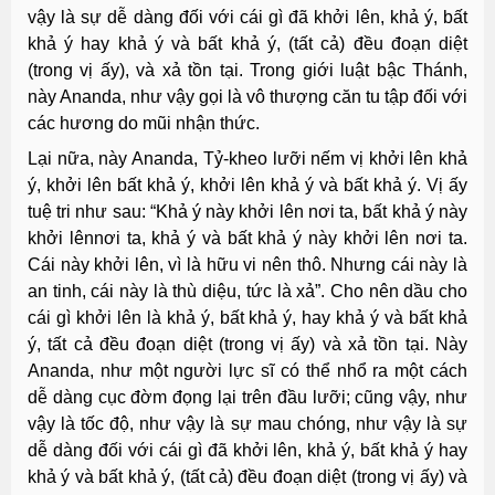
vậy là sự dễ dàng đối với cái gì đã khởi lên, khả ý, bất
khả ý hay khả ý và bất khả ý, (tất cả) đều đoạn diệt
(trong vị ấy), và xả tồn tại. Trong giới luật bậc Thánh,
này Ananda, như vậy gọi là vô thượng căn tu tập đối với
các hương do mũi nhận thức.
Lại nữa, này Ananda, Tỷ-kheo lưỡi nếm vị khởi lên khả
ý, khởi lên bất khả ý, khởi lên khả ý và bất khả ý. Vị ấy
tuệ tri như sau: “Khả ý này khởi lên nơi ta, bất khả ý này
khởi lênnơi ta, khả ý và bất khả ý này khởi lên nơi ta.
Cái này khởi lên, vì là hữu vi nên thô. Nhưng cái này là
an tinh, cái này là thù diệu, tức là xả”. Cho nên dầu cho
cái gì khởi lên là khả ý, bất khả ý, hay khả ý và bất khả
ý, tất cả đều đoạn diệt (trong vị ấy) và xả tồn tại. Này
Ananda, như một người lực sĩ có thể nhổ ra một cách
dễ dàng cục đờm đọng lại trên đầu lưỡi; cũng vậy, như
vậy là tốc độ, như vậy là sự mau chóng, như vậy là sự
dễ dàng đối với cái gì đã khởi lên, khả ý, bất khả ý hay
khả ý và bất khả ý, (tất cả) đều đoạn diệt (trong vị ấy) và