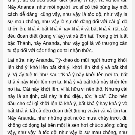
Này Ananda, như một người lực sĩ có thể búng tay một
cách dễ dàng; cũng vậy, như vậy là tốc độ, như vậy là
sự mau chóng, như vậy là sự dễ dàng đối với cái gì đã
khởi lên, khả ý, bất khả ý hay khả ý và bất khả ý, (tất cả)
đều đoạn diệt (trong vị ấy) và xả tồn tại. Trong giới luật
bậc Thánh, này Ananda, như vậy gọi là vô thượng căn
tu tập đối với các tiếng do tai nhận thức.
Lại nữa, này Ananda, Tỷ-kheo do mũi ngửi hương khởi
lên khả ý, khởi lên bất khả ý, khởi lên khả ý và bất khả
ý. Vị ấy tuệ tri như sau: “Khả ý này khởi lên nơi ta, bất
khả ý này khởi lên nơi ta, khả ý và bất khả này khởi lên
nơi ta. Cái này khởi lên, vì là hữu vi nên thô. Nhưng cái
này là an tịnh, cái này là thù diệu, tức là xả”. Cho nên
dầu cho cái gì khởi lên là khả ý, bất khả ý hay khả ý và
bất khả ý, tất cả đều đoạn diệt (trong vị ấy) và xả tồn tại.
Này Ananda, như những giọt nước mưa chảy trượt đi,
không có đọng lại trên một lá sen hơi chúc xuống; cũng
vậy, như vậy là tốc độ, như vậy là sự mau chóng, như