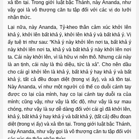
xả tồn tại. Trong giới luật bậc Thánh, này Ananda, như
vậy gọi là vô thượng căn tu tập đối với các vị do lưỡi
nhận thức.
Lại nữa, này Ananda, Tỷ-kheo thân cảm xúc khởi lên
khả ý, khởi lên bất khả ý, khởi lên khả ý và bất khả ý. Vị
ấy tuệ tri như sau: “Khả ý này khởi lên nơi ta, bất khả ý
này khởi lên nơi ta, khả ý và bất khả ý này khởi lên nơi
ta. Cái này khởi lên, vì là hữu vi nên thô. Nhưng cái này
là an tịnh, cái này là thù diệu, tức là xả”. Cho nên dầu
cho cái gì khởi lên là khả ý, bất khả ý hay khả ý và bất
khả ý, tất cả đều đoạn diệt (trong vị ấy), và xả tồn tại.
Này Ananda, ví như một người có thể co duỗi cánh tay
được co lại của mình, hay co lại cánh tay duỗi ra của
mình; cũng vậy, như vậy là tốc độ, như vậy là sự mau
chóng, như vậy là sự dễ dàng đối với cái gì đã khởi lên,
khả ý, bất khả ý hay khả ý và bất khả ý, (tất cả) đều đoạn
diệt (trong vị ấy) và xả tồn tại. Trong giới luật bậc Thánh,
này Ananda, như vậy gọi là vô thượng căn tu tập đối với
các xúc do thân nhận thức.