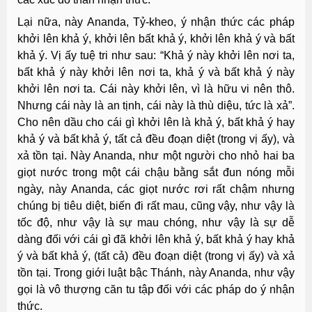
Lại nữa, này Ananda, Tỷ-kheo, ý nhận thức các pháp
khởi lên khả ý, khởi lên bất khả ý, khởi lên khả ý và bất
khả ý. Vị ấy tuệ tri như sau: “Khả ý này khởi lên nơi ta,
bất khả ý này khởi lên nơi ta, khả ý và bất khả ý này
khởi lên nơi ta. Cái này khởi lên, vì là hữu vi nên thô.
Nhưng cái này là an tịnh, cái này là thù diệu, tức là xả”.
Cho nên dầu cho cái gì khởi lên là khả ý, bất khả ý hay
khả ý và bất khả ý, tất cả đều đoạn diệt (trong vị ấy), và
xả tồn tại. Này Ananda, như một người cho nhỏ hai ba
giọt nước trong một cái chậu bằng sắt đun nóng mỗi
ngày, này Ananda, các giọt nước rơi rất chậm nhưng
chúng bị tiêu diệt, biến đi rất mau, cũng vậy, như vậy là
tốc độ, như vậy là sự mau chóng, như vậy là sự dễ
dàng đối với cái gì đã khởi lên khả ý, bất khả ý hay khả
ý và bất khả ý, (tất cả) đều đoạn diệt (trong vị ấy) và xả
tồn tại. Trong giới luật bậc Thánh, này Ananda, như vậy
gọi là vô thượng căn tu tập đối với các pháp do ý nhận
thức.