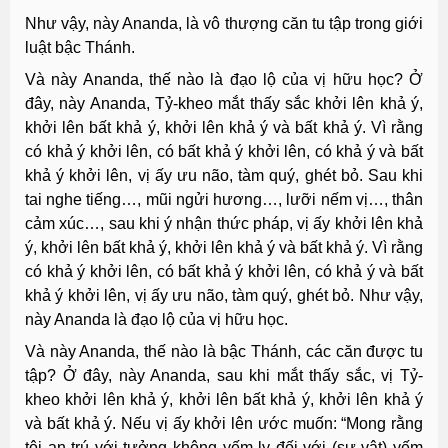
Như vậy, này Ananda, là vô thượng căn tu tập trong giới
luật bậc Thánh.
Và này Ananda, thế nào là đạo lộ của vị hữu học? Ở
đây, này Ananda, Tỷ-kheo mắt thấy sắc khởi lên khả ý,
khởi lên bất khả ý, khởi lên khả ý và bất khả ý. Vì rằng
có khả ý khởi lên, có bất khả ý khởi lên, có khả ý và bất
khả ý khởi lên, vị ấy ưu não, tàm quý, ghét bỏ. Sau khi
tai nghe tiếng…, mũi ngửi hương…, lưỡi nếm vị…, thân
cảm xúc…, sau khi ý nhận thức pháp, vị ấy khởi lên khả
ý, khởi lên bất khả ý, khởi lên khả ý và bất khả ý. Vì rằng
có khả ý khởi lên, có bất khả ý khởi lên, có khả ý và bất
khả ý khởi lên, vị ấy ưu não, tàm quý, ghét bỏ. Như vậy,
này Ananda là đạo lộ của vị hữu học.
Và này Ananda, thế nào là bậc Thánh, các căn được tu
tập? Ở đây, này Ananda, sau khi mắt thấy sắc, vị Tỷ-
kheo khởi lên khả ý, khởi lên bất khả ý, khởi lên khả ý
và bất khả ý. Nếu vị ấy khởi lên ước muốn: “Mong rằng
tôi an trú với tưởng không yếm ly đối với (sự vật) yếm