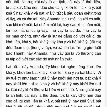
nên thô. Nhưng cái này là an tịnh, cái này là thù diệu,
tức là xả”. Cho nên, dầu cho cái gì khởi lên là khả ý, bất
khả ý hay khả ý và bất khả ý, tất cả đều đoạn diệt (trong
vị ấy), và xả tồn tại. Này Ananda, như một người có mắt,
sau khi mở mắt, lại nhắm mắt lại, hay sau khi nhắm mắt,
lại mở mắt ra; cũng vậy, như vậy là tốc độ, như vậy là
sự mau chóng, như vậy là sự dễ dàng đối với cái gì đã
khởi lên, khả ý, bất khả ý hay khả ý và bất khả ý, (tất cả)
đều đoạn diệt (trong vị ấy), và xả tồn tại. Trong giới luật
bậc Thánh, này Ananda, như vậy gọi là vô thượng căn
tu tập đối với các sắc do mắt nhận thức.
Lại nữa, này Ananda, Tỷ-kheo tai nghe tiếng khởi lên
khả ý, khởi lên bất khả ý, khởi lên khả ý và bất khả ý. Vị
ấy tuệ tri như sau: “Khả ý này khởi lên nơi ta, bất khả ý
này khởi lên nơi ta, khả ý và bất khả ý này khởi lên nơi
ta. Cái này khởi lên, vì là hữu vi nên thô. Nhưng cái này
là an tịnh, cái này là thù diệu, tức là xả”. Cho nên dầu
cho cái gì khởi lên là khả ý, bất khả ý, hay khả ý và bất
khả ý, tất cả đều đoạn diệt (trong vị ấy), và xả tồn tại.