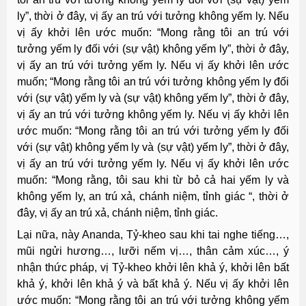
ly”, thời ở đây, vị ấy an trú với tưởng không yếm ly. Nếu
vị ấy khởi lên ước muốn: “Mong rằng tôi an trú với
tưởng yếm ly đối với (sự vật) không yếm ly”, thời ở đây,
vị ấy an trú với tưởng yếm ly. Nếu vị ấy khởi lên ước
muốn; “Mong rằng tôi an trú với tưởng không yếm ly đối
với (sự vật) yếm ly và (sự vật) không yếm ly”, thời ở đây,
vị ấy an trú với tưởng không yếm ly. Nếu vị ấy khởi lên
ước muốn: “Mong rằng tôi an trú với tưởng yếm ly đối
với (sự vật) không yếm ly và (sự vật) yếm ly”, thời ở đây,
vị ấy an trú với tưởng yếm ly. Nếu vị ấy khởi lên ước
muốn: “Mong rằng, tôi sau khi từ bỏ cả hai yếm ly và
không yếm ly, an trú xả, chánh niệm, tỉnh giác “, thời ở
đây, vị ấy an trú xả, chánh niệm, tỉnh giác.
Lại nữa, này Ananda, Tỷ-kheo sau khi tai nghe tiếng…,
mũi ngửi hương…, lưỡi nếm vị…, thân cảm xúc…, ý
nhận thức pháp, vị Tỷ-kheo khởi lên khả ý, khởi lên bất
khả ý, khởi lên khả ý và bất khả ý. Nếu vị ấy khởi lên
ước muốn: “Mong rằng tôi an trú với tưởng không yếm