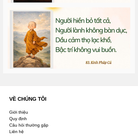
T
đ
G
n
2
VỀ CHÚNG TÔI
Giới thiệu
Quy định
Câu hỏi thường gặp
Liên hệ