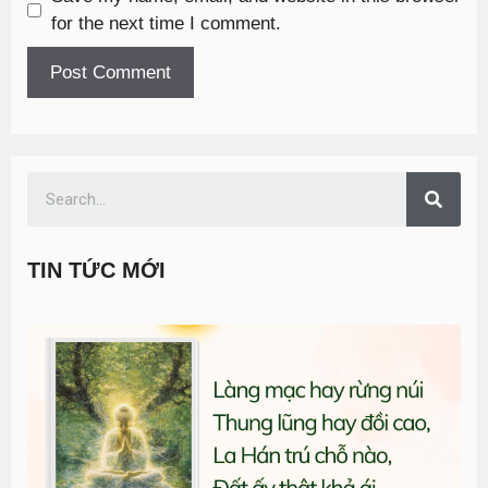
for the next time I comment.
TIN TỨC MỚI
T
đ
G
n
0