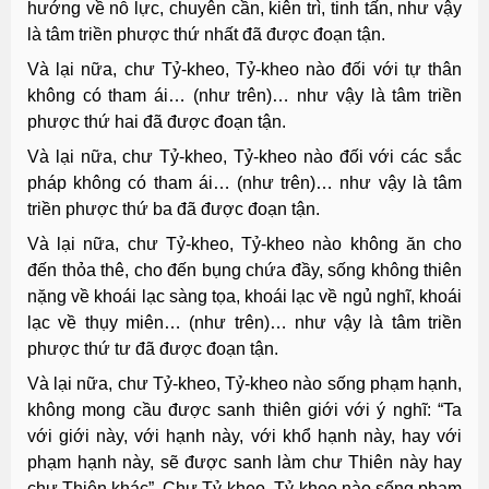
hướng về nỗ lực, chuyên cần, kiên trì, tinh tấn, như vậy
là tâm triền phược thứ nhất đã được đoạn tận.
Và lại nữa, chư Tỷ-kheo, Tỷ-kheo nào đối với tự thân
không có tham ái… (như trên)… như vậy là tâm triền
phược thứ hai đã được đoạn tận.
Và lại nữa, chư Tỷ-kheo, Tỷ-kheo nào đối với các sắc
pháp không có tham ái… (như trên)… như vậy là tâm
triền phược thứ ba đã được đoạn tận.
Và lại nữa, chư Tỷ-kheo, Tỷ-kheo nào không ăn cho
đến thỏa thê, cho đến bụng chứa đầy, sống không thiên
nặng về khoái lạc sàng tọa, khoái lạc về ngủ nghĩ, khoái
lạc về thụy miên… (như trên)… như vậy là tâm triền
phược thứ tư đã được đoạn tận.
Và lại nữa, chư Tỷ-kheo, Tỷ-kheo nào sống phạm hạnh,
không mong cầu được sanh thiên giới với ý nghĩ: “Ta
với giới này, với hạnh này, với khổ hạnh này, hay với
phạm hạnh này, sẽ được sanh làm chư Thiên này hay
chư Thiên khác”. Chư Tỷ-kheo, Tỷ-kheo nào sống phạm