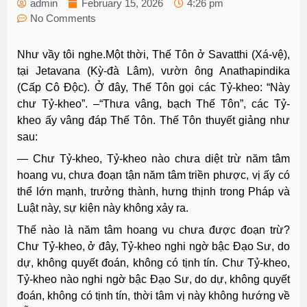
admin
February 15, 2026
4:26 pm
No Comments
Như vầy tôi nghe.
Một thời, Thế Tôn ở Savatthi (Xá-vệ),
tại Jetavana (Kỳ-đà Lâm), vườn ông Anathapindika
(Cấp Cô Ðộc). Ở đây, Thế Tôn gọi các Tỷ-kheo: “Này
chư Tỷ-kheo”. –“Thưa vâng, bạch Thế Tôn”, các Tỷ-
kheo ấy vâng đáp Thế Tôn. Thế Tôn thuyết giảng như
sau:
— Chư Tỷ-kheo, Tỷ-kheo nào chưa diệt trừ năm tâm
hoang vu, chưa đoạn tận năm tâm triền phược, vị ấy có
thể lớn mạnh, trưởng thành, hưng thịnh trong Pháp và
Luật này, sự kiện này không xảy ra.
Thế nào là năm tâm hoang vu chưa được đoạn trừ?
Chư Tỷ-kheo, ở đây, Tỷ-kheo nghi ngờ bậc Ðạo Sư, do
dự, không quyết đoán, không có tịnh tín. Chư Tỷ-kheo,
Tỷ-kheo nào nghi ngờ bậc Ðạo Sư, do dự, không quyết
đoán, không có tịnh tín, thời tâm vị này không hướng về