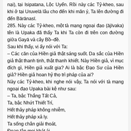
nại), tại Isipatana, Lộc Uyển. Rồi này các Tỷ-kheo, sau
khi ở tại Uruvelā lâu cho đến khi mãn ý, Ta lên đường đi
đến Bārānasī.
285. Này các Tỷ-kheo, một tà mạng ngoại đạo (ājīvaka)
tên là Upaka đã thấy Ta khi Ta còn đi trên con đường
giữa Gayā và cây Bồ–đề.
Sau khi thấy, vị ấy nói với Ta:
– Các căn của Hiền giả thật sáng suốt. Da sắc của Hiền
giả thật thanh tịnh, thật thanh khiết. Này Hiền giả, vì mục
đích gì, Hiền giả xuất gia? Ai là bậc Ðạo Sư của Hiền
giả? Hiền giả hoan hỷ thọ trì pháp của ai?
Này các Tỷ-kheo, khi nghe nói vậy, Ta nói với tà mạng
ngoại đạo Upaka bài kệ như sau:
– Ta, bậc Thắng Tất Cả,
Ta, bậc Nhứt Thiết Trí,
Hết thảy pháp không nhiễm,
Hết thảy pháp xả ly.
Ta sống chân giải thoát,
Ðoạn tận mọi khát ái,