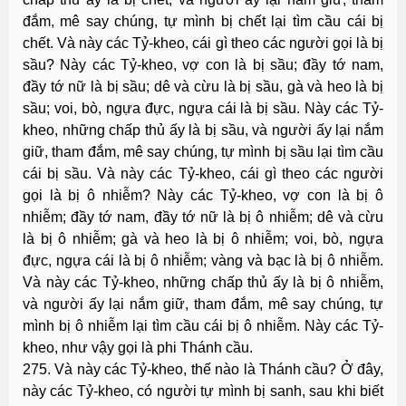
đắm, mê say chúng, tự mình bị chết lại tìm cầu cái bị
chết. Và này các Tỷ-kheo, cái gì theo các người gọi là bị
sầu? Này các Tỷ-kheo, vợ con là bị sầu; đầy tớ nam,
đầy tớ nữ là bị sầu; dê và cừu là bị sầu, gà và heo là bị
sầu; voi, bò, ngựa đực, ngựa cái là bị sầu. Này các Tỷ-
kheo, những chấp thủ ấy là bị sầu, và người ấy lại nắm
giữ, tham đắm, mê say chúng, tự mình bị sầu lại tìm cầu
cái bị sầu. Và này các Tỷ-kheo, cái gì theo các người
gọi là bị ô nhiễm? Này các Tỷ-kheo, vợ con là bị ô
nhiễm; đầy tớ nam, đầy tớ nữ là bị ô nhiễm; dê và cừu
là bị ô nhiễm; gà và heo là bị ô nhiễm; voi, bò, ngựa
đực, ngựa cái là bị ô nhiễm; vàng và bạc là bị ô nhiễm.
Và này các Tỷ-kheo, những chấp thủ ấy là bị ô nhiễm,
và người ấy lại nắm giữ, tham đắm, mê say chúng, tự
mình bị ô nhiễm lại tìm cầu cái bị ô nhiễm. Này các Tỷ-
kheo, như vậy gọi là phi Thánh cầu.
275. Và này các Tỷ-kheo, thế nào là Thánh cầu? Ở đây,
này các Tỷ-kheo, có người tự mình bị sanh, sau khi biết