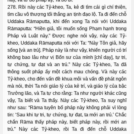
278. Rồi này các Tỷ-kheo, Ta, kẻ đi tìm cái gì chí thiện,
tìm cầu vô thượng tối thắng an tịnh đạo lộ. Ta đi đến chỗ
Uddaka Rāmaputta, khi đến xong Ta nói với Uddaka
Rāmaputta: “Hiền giả, tôi muốn sống Phạm hạnh trong
Pháp và Luật này.” Ðược nghe nói vậy, này các Tỷ-
kheo, Uddaka Rāmaputta nói với Ta: “Này Tôn giả, hãy
sống [và an trú]. Pháp này là như vậy, khiến người có trí
không bao lâu như vị Bổn sư của mình [chỉ dạy], tự tri,
tự chứng, tự đạt và an trú.” Này các Tỷ-kheo, Ta đã
thông suốt pháp ấy một cách mau chóng. Và này các
Tỷ-kheo, cho đến vấn đề khua môi và vấn đề phát ngôn
mà nói, thời Ta nói giáo lý của kẻ trí, và giáo lý của bậc
Trưởng lão, và Ta tự cho rằng: Ta như người khác cũng
vậy, Ta biết và Ta thấy. Này các Tỷ-kheo, Ta suy nghĩ
như sau: “Rāma tuyên bố pháp này không phải vì lòng
tin: ‘Sau khi tự tri, tự chứng, tự đạt, ta mới an trú.’ Chắc
chắn Rāma thấy pháp này, biết pháp này, rồi mới an
trú.” Này các Tỷ-kheo, rồi Ta đi đến chỗ Uddaka