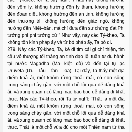
đến yểm ly, không hướng đến ly tham, không hướng
đến đoạn diệt, không hướng đến an tịnh, không hướng
đến thượng trí, không hướng đến giác ngộ, không
hướng đến Niết–bàn, mà chỉ đưa đến sự chứng đạt Phi
tưởng phi phi tưởng xứ.” Như vậy, này các Tỷ-kheo, Ta
không tôn kính pháp ấy và từ bỏ pháp ấy, Ta bỏ đi.
279. Này các Tỷ-kheo, Ta, kẻ đi tìm cái gì chí thiện, tìm
cầu vô thượng tối thắng an tịnh đạo lộ, tuần tự du hành
tại nước Magadha (Ma- kiệt- đà) và đến tại tụ lạc
Uruvelā (Ưu – lâu – tần – loa). Tại đây, Ta thấy một địa
điểm khả ái, một khóm rừng thoải mái, có con sông
trong sáng chảy gần, với một chỗ lội qua dễ dàng khả
ái, và xung quanh có làng mạc bao bọc dễ dàng đi khất
thực. Này các Tỷ-kheo, rồi Ta tự nghĩ: “Thật là một địa
điểm khả ái, một khóm rừng thoải mái, có con sông
trong sáng chảy gần, với một chỗ lội qua dễ dàng khả
ái, và xung quanh có làng mạc bao bọc dễ dàng đi khất
thực. Thật là một chỗ vừa đủ cho một Thiện nam tử tha