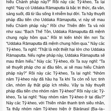
hiểu Chánh pháp này?” Rồi này các Tỷ-kheo, Ta lại
nghĩ: “Nay có Uddaka Rāmaputta là bậc tri thức, đa văn,
sáng suốt, đã từ lâu sống ít nhiễm bụi đời. Ta hãy thuyết
pháp đầu tiên cho Uddaka Rāmaputta, vị này sẽ mau
hiểu Chánh pháp này.” Rồi chư Thiên đến Ta và nói
như sau: “Bạch Thế Tôn, Uddaka Rāmaputta đã mệnh
chung ngày hôm qua.” Rồi tri kiến khởi lên nơi Ta:
“Uddaka Rāmaputta đã mệnh chung hôm qua.” Này các
Tỷ-kheo, Ta nghĩ: “Thật là một thiệt hại lớn cho Uddaka
Rāmaputta. Nếu nghe pháp này, Uddaka Rāmaputta sẽ
mau thâm hiểu.” Này các Tỷ-kheo, rồi Ta suy nghĩ: “Ta
sẽ thuyết pháp cho ai đầu tiên, ai sẽ mau hiểu Chánh
pháp này?” Rồi này các Tỷ-kheo, Ta lại nghĩ: “Nhóm
năm Tỷ-kheo này đã hầu hạ Ta khi Ta còn nỗ lực tinh
cần, nhóm ấy thật giúp ích nhiều. Vậy ta hãy thuyết
pháp đầu tiên cho nhóm năm Tỷ-kheo!” Rồi này các Tỷ-
kheo, Ta lại nghĩ: “Nay nhóm năm Tỷ-kheo ở tại đâu?”
Này các Tỷ-kheo, với Thiên nhãn thanh tịnh siêu nhân,
Ta thấy nhóm năm Tỷ-kheo hiện ở Bārānasī (Ba–la–