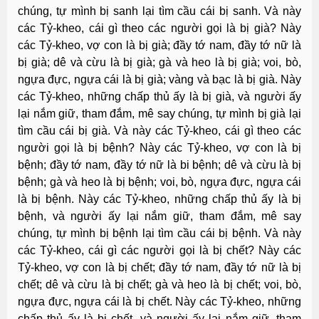
chúng, tự mình bị sanh lại tìm cầu cái bị sanh. Và này
các Tỷ-kheo, cái gì theo các người gọi là bị già? Này
các Tỷ-kheo, vợ con là bị già; đầy tớ nam, đầy tớ nữ là
bị già; dê và cừu là bị già; gà và heo là bị già; voi, bò,
ngựa đực, ngựa cái là bị già; vàng và bạc là bị già. Này
các Tỷ-kheo, những chấp thủ ấy là bị già, và người ấy
lại nắm giữ, tham đắm, mê say chúng, tự mình bị già lại
tìm cầu cái bị già. Và này các Tỷ-kheo, cái gì theo các
người gọi là bị bệnh? Này các Tỷ-kheo, vợ con là bị
bệnh; đầy tớ nam, đầy tớ nữ là bi bệnh; dê và cừu là bị
bệnh; gà và heo là bị bệnh; voi, bò, ngựa đực, ngựa cái
là bị bệnh. Này các Tỷ-kheo, những chấp thủ ấy là bị
bệnh, và người ấy lại nắm giữ, tham đắm, mê say
chúng, tự mình bị bệnh lại tìm cầu cái bị bệnh. Và này
các Tỷ-kheo, cái gì các người gọi là bị chết? Này các
Tỷ-kheo, vợ con là bị chết; đầy tớ nam, đầy tớ nữ là bị
chết; dê và cừu là bị chết; gà và heo là bị chết; voi, bò,
ngựa đực, ngựa cái là bị chết. Này các Tỷ-kheo, những
chấp thủ ấy là bị chết, và người ấy lại nắm giữ, tham