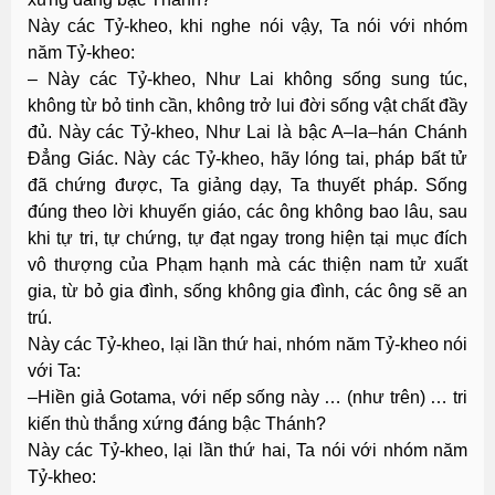
Này các Tỷ-kheo, khi nghe nói vậy, Ta nói với nhóm
năm Tỷ-kheo:
– Này các Tỷ-kheo, Như Lai không sống sung túc,
không từ bỏ tinh cần, không trở lui đời sống vật chất đầy
đủ. Này các Tỷ-kheo, Như Lai là bậc A–la–hán Chánh
Ðẳng Giác. Này các Tỷ-kheo, hãy lóng tai, pháp bất tử
đã chứng được, Ta giảng dạy, Ta thuyết pháp. Sống
đúng theo lời khuyến giáo, các ông không bao lâu, sau
khi tự tri, tự chứng, tự đạt ngay trong hiện tại mục đích
vô thượng của Phạm hạnh mà các thiện nam tử xuất
gia, từ bỏ gia đình, sống không gia đình, các ông sẽ an
trú.
Này các Tỷ-kheo, lại lần thứ hai, nhóm năm Tỷ-kheo nói
với Ta:
–Hiền giả Gotama, với nếp sống này … (như trên) … tri
kiến thù thắng xứng đáng bậc Thánh?
Này các Tỷ-kheo, lại lần thứ hai, Ta nói với nhóm năm
Tỷ-kheo: