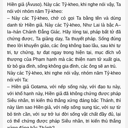
Hiền giả (Āvuso). Này các Tỷ-kheo, khi nghe nói vậy, Ta
nói với nhóm năm Tỷ-kheo:
– Này các Tỷ-kheo, chớ có gọi Ta bằng tên và dùng
danh từ Hiền giả. Này các Tỷ-kheo, Như Lai là bậc A–
la–hán Chánh Ðẳng Giác. Hãy lóng tai, pháp bất tử đã
chứng được, Ta giảng dạy, Ta thuyết pháp. Sống đúng
theo lời khuyến giáo, các ông không bao lâu, sau khi tự
tri, tự chứng, tự đạt ngay trong hiện tại, mục đích vô
thượng của Phạm hạnh mà các thiện nam tử xuất gia,
từ bỏ gia đình, sống không gia đình, các ông sẽ an trú.
Này các Tỷ-kheo, khi nghe nói vậy, nhóm năm Tỷ-kheo
nói với Ta:
– Hiền giả Gotama, với nếp sống này, với đạo tu này,
với khổ hạnh này, Hiền giả đã không chứng được pháp
Siêu nhân, tri kiến thù thắng xứng đáng bậc Thánh, thì
này làm sao Hiền giả, với nếp sống sung túc, với sự từ
bỏ tinh cần, với sự trở lui đời sống vật chất đầy đủ, lại
có thể chứng được pháp Siêu nhân, tri kiến thù thắng
xứng đáng bậc Thánh?