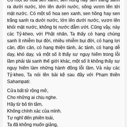
ra dưới nước, lớn lên dưới nước, sống vươn lên tới
mặt nước. Có một số hoa sen xanh, sen hồng hay sen
trắng sanh ra dưới nước, lớn lên dưới nước, vươn lên
khỏi mặt nước, không bị nước đẫm ướt. Cũng vậy, này
các Tỷ-kheo, với Phật nhãn, Ta thấy có hạng chúng
sanh ít nhiễm bụi đời, nhiều nhiễm bụi đời, có hạng lợi
căn, độn căn, có hạng thiện tánh, ác tánh, có hạng dễ
dạy, khó dạy, và một số ít thấy sự nguy hiểm trong lỗi
lầm phải tái sanh thế giới khác, một số ít không thấy sự
nguy hiểm làm những hành động lỗi lầm. Và này các
Tỷ-kheo, Ta nói lên bài kệ sau đây với Phạm thiên
Sahampati:
Cửa bất tử rộng mở,
Cho những ai chịu nghe.
Hãy từ bỏ tín tâm,
Không chính xác của mình.
Tự nghĩ đến phiền toái,
Ta đã không muốn giảng,