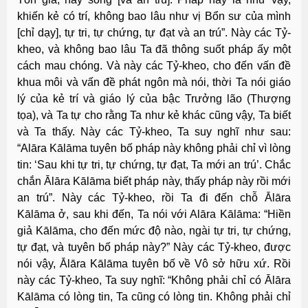
khiến kẻ có trí, không bao lâu như vị Bổn sư của mình
[chỉ dạy], tự tri, tự chứng, tự đạt và an trú”. Này các Tỷ-
kheo, và không bao lâu Ta đã thông suốt pháp ấy một
cách mau chóng. Và này các Tỷ-kheo, cho đến vấn đề
khua môi và vấn đề phát ngôn mà nói, thời Ta nói giáo
lý của kẻ trí và giáo lý của bậc Trưởng lão (Thượng
tọa), và Ta tự cho rằng Ta như kẻ khác cũng vậy, Ta biết
và Ta thấy. Này các Tỷ-kheo, Ta suy nghĩ như sau:
“Alāra Kālāma tuyên bố pháp này không phải chỉ vì lòng
tin: ‘Sau khi tự tri, tự chứng, tự đạt, Ta mới an trú’. Chắc
chắn Ālāra Kālāma biết pháp này, thấy pháp này rồi mới
an trú”. Này các Tỷ-kheo, rồi Ta đi đến chỗ Ālāra
Kālāma ở, sau khi đến, Ta nói với Alāra Kālāma: “Hiền
giả Kālāma, cho đến mức độ nào, ngài tự tri, tự chứng,
tự đạt, và tuyên bố pháp này?” Này các Tỷ-kheo, được
nói vậy, Ālāra Kālāma tuyên bố về Vô sở hữu xứ. Rồi
này các Tỷ-kheo, Ta suy nghĩ: “Không phải chỉ có Ālāra
Kālāma có lòng tin, Ta cũng có lòng tin. Không phải chỉ