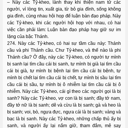
– Này các Tỷ-kheo, lành thay khi thiện nam tử các
người, vì lòng tin, xuất gia, từ bỏ gia đình, sống không
gia đình, cùng nhau hội họp để luận bàn đạo pháp. Này
các Tỷ-kheo, khi các người hội họp với nhau, có hai
việc cần phải làm: Luận bàn đạo pháp hay giữ sự im
lặng của bậc Thánh.
274. Này các Tỷ-kheo, có hai sự tầm cầu này: Thánh
cầu và phi Thánh cầu. Chư Tỷ-kheo, và thế nào là phi
Thánh cầu? Ở đây, này các Tỷ-kheo, có người tự mình
bị sanh lại tìm cầu cái bị sanh, tự mình bị già lại tìm cầu
cái bị già, tự mình bị bệnh lại tìm cầu cái bị bệnh, tự
mình bị chết lại tìm cầu cái bị chết, tự mình bị sầu lại tìm
cầu cái bị sầu, tự mình bị ô nhiễm lại tìm cầu cái bị ô
nhiễm. Này các Tỷ-kheo, cái gì theo các người gọi là bị
sanh? Này các Tỷ-kheo, vợ con là bị sanh; đầy tớ nam,
đầy tớ nữ là bị sanh; dê và cừu là bị sanh; gà và heo là
bị sanh; voi, bò, ngựa đực, ngựa cái là bị sanh; vàng và
bạc là bị sanh. Này các Tỷ-kheo, những chấp thủ ấy bị
sanh, và người ấy lại nắm giữ, tham đắm, mê say