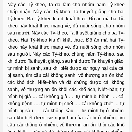
Này các Tỷ-kheo, Ta đã làm cho nhóm năm Tỷ-kheo
chấp nhận. Này các Tỷ-kheo, Ta thuyết giảng cho hai
Tỷ-kheo. Ba Tỷ-kheo kia đi khất thực. Ðồ ăn mà ba Tỷ-
kheo này khất thực mang về, đủ nuôi sống cho nhóm
sáu người. Này các Tỷ-kheo, Ta thuyết giảng cho ba Tỷ-
kheo. Hai Tỷ-kheo kia đi khất thực. Ðồ ăn mà hai Tỷ-
kheo này khất thực mang về, đủ nuôi sống cho nhóm
sáu người. Này các Tỷ-kheo, chúng năm Tỷ-kheo, sau
khi được Ta thuyết giảng, sau khi được Ta khuyến giáo,
tự mình bị sanh, sau khi biết được sự nguy hại của cái
bị sanh, tìm cầu cái không sanh, vô thượng an ổn khỏi
các khổ ách, Niết–bàn và đã chứng được cái không
sanh, vô thượng an ổn khỏi các khổ ách, Niết–bàn; tự
mình bị già … cái không già …. tự mình bị bệnh …. cái
không bệnh …. tự mình bị chết …. cái không chết … tự
mình bị sầu …. cái không sầu … tự mình bị ô nhiễm,
sau khi biết được sự nguy hại của cái bị ô nhiễm, tìm
cầu cái không ô nhiễm, vô thượng an ổn khỏi các khổ
ách, Niết – bàn và đã chứng được cái không ô nhiễm,