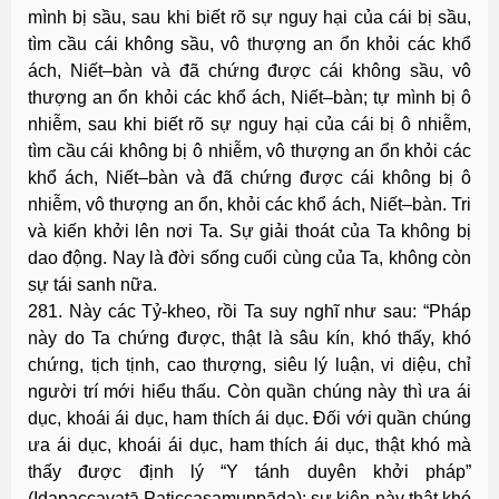
mình bị sầu, sau khi biết rõ sự nguy hại của cái bị sầu,
tìm cầu cái không sầu, vô thượng an ổn khỏi các khổ
ách, Niết–bàn và đã chứng được cái không sầu, vô
thượng an ổn khỏi các khổ ách, Niết–bàn; tự mình bị ô
nhiễm, sau khi biết rõ sự nguy hại của cái bị ô nhiễm,
tìm cầu cái không bị ô nhiễm, vô thượng an ổn khỏi các
khổ ách, Niết–bàn và đã chứng được cái không bị ô
nhiễm, vô thượng an ổn, khỏi các khổ ách, Niết–bàn. Tri
và kiến khởi lên nơi Ta. Sự giải thoát của Ta không bị
dao động. Nay là đời sống cuối cùng của Ta, không còn
sự tái sanh nữa.
281. Này các Tỷ-kheo, rồi Ta suy nghĩ như sau: “Pháp
này do Ta chứng được, thật là sâu kín, khó thấy, khó
chứng, tịch tịnh, cao thượng, siêu lý luận, vi diệu, chỉ
người trí mới hiểu thấu. Còn quần chúng này thì ưa ái
dục, khoái ái dục, ham thích ái dục. Ðối với quần chúng
ưa ái dục, khoái ái dục, ham thích ái dục, thật khó mà
thấy được định lý “Y tánh duyên khởi pháp”
(Idapaccayatā Paticcasamuppāda); sự kiện này thật khó