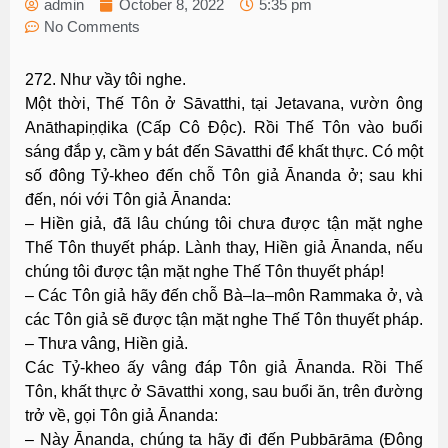
admin
October 8, 2022
5:35 pm
No Comments
272. Như vầy tôi nghe.
Một thời, Thế Tôn ở Sāvatthi, tại Jetavana, vườn ông
Anāthapiṇḍika (Cấp Cô Ðộc). Rồi Thế Tôn vào buổi
sáng đắp y, cầm y bát đến Sāvatthi để khất thực. Có một
số đông Tỷ-kheo đến chỗ Tôn giả Ānanda ở; sau khi
đến, nói với Tôn giả Ānanda:
– Hiền giả, đã lâu chúng tôi chưa được tận mặt nghe
Thế Tôn thuyết pháp. Lành thay, Hiền giả Ānanda, nếu
chúng tôi được tận mặt nghe Thế Tôn thuyết pháp!
– Các Tôn giả hãy đến chỗ Bà–la–môn Rammaka ở, và
các Tôn giả sẽ được tận mặt nghe Thế Tôn thuyết pháp.
– Thưa vâng, Hiền giả.
Các Tỷ-kheo ấy vâng đáp Tôn giả Ānanda. Rồi Thế
Tôn, khất thực ở Sāvatthi xong, sau buổi ăn, trên đường
trở về, gọi Tôn giả Ānanda:
– Này Ānanda, chúng ta hãy đi đến Pubbārāma (Ðông