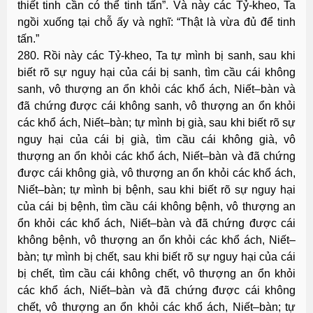
thiết tinh cần có thể tinh tấn”. Và này các Tỷ-kheo, Ta
ngồi xuống tại chỗ ấy và nghĩ: “Thật là vừa đủ để tinh
tấn.”
280. Rồi này các Tỷ-kheo, Ta tự mình bị sanh, sau khi
biết rõ sự nguy hại của cái bị sanh, tìm cầu cái không
sanh, vô thượng an ổn khỏi các khổ ách, Niết–bàn và
đã chứng được cái không sanh, vô thượng an ổn khỏi
các khổ ách, Niết–bàn; tự mình bị già, sau khi biết rõ sự
nguy hại của cái bị già, tìm cầu cái không già, vô
thượng an ổn khỏi các khổ ách, Niết–bàn và đã chứng
được cái không già, vô thượng an ổn khỏi các khổ ách,
Niết–bàn; tự mình bị bệnh, sau khi biết rõ sự nguy hại
của cái bị bệnh, tìm cầu cái không bệnh, vô thượng an
ổn khỏi các khổ ách, Niết–bàn và đã chứng được cái
không bệnh, vô thượng an ổn khỏi các khổ ách, Niết–
bàn; tự mình bị chết, sau khi biết rõ sự nguy hại của cái
bị chết, tìm cầu cái không chết, vô thượng an ổn khỏi
các khổ ách, Niết–bàn và đã chứng được cái không
chết, vô thượng an ổn khỏi các khổ ách, Niết–bàn; tự