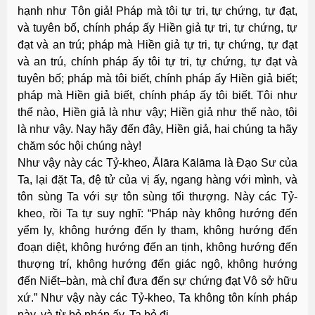
hạnh như Tôn giả! Pháp mà tôi tự tri, tự chứng, tự đạt,
và tuyên bố, chính pháp ấy Hiền giả tự tri, tự chứng, tự
đạt và an trú; pháp mà Hiền giả tự tri, tự chứng, tự đạt
và an trú, chính pháp ấy tôi tự tri, tự chứng, tự đạt và
tuyên bố; pháp mà tôi biết, chính pháp ấy Hiền giả biết;
pháp mà Hiền giả biết, chính pháp ấy tôi biết. Tôi như
thế nào, Hiền giả là như vậy; Hiền giả như thế nào, tôi
là như vậy. Nay hãy đến đây, Hiền giả, hai chúng ta hãy
chăm sóc hội chúng này!
Như vậy này các Tỷ-kheo, Ālāra Kālāma là Ðạo Sư của
Ta, lại đặt Ta, đệ tử của vị ấy, ngang hàng với mình, và
tôn sùng Ta với sự tôn sùng tối thượng. Này các Tỷ-
kheo, rồi Ta tự suy nghĩ: “Pháp này không hướng đến
yểm ly, không hướng đến ly tham, không hướng đến
đoạn diệt, không hướng đến an tịnh, không hướng đến
thượng trí, không hướng đến giác ngộ, không hướng
đến Niết–bàn, mà chỉ đưa đến sự chứng đạt Vô sở hữu
xứ.” Như vậy này các Tỷ-kheo, Ta không tôn kính pháp
này, và từ bỏ pháp ấy, Ta bỏ đi.