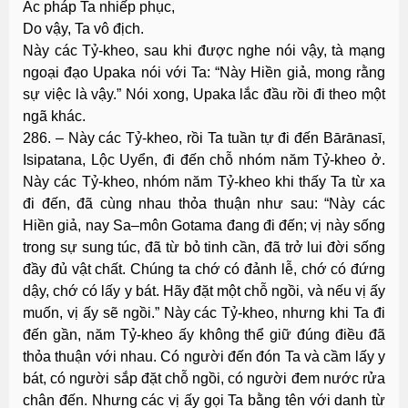
Ác pháp Ta nhiếp phục,
Do vậy, Ta vô địch.
Này các Tỷ-kheo, sau khi được nghe nói vậy, tà mạng
ngoại đạo Upaka nói với Ta: “Này Hiền giả, mong rằng
sự việc là vậy.” Nói xong, Upaka lắc đầu rồi đi theo một
ngã khác.
286. – Này các Tỷ-kheo, rồi Ta tuần tự đi đến Bārānasī,
Isipatana, Lộc Uyển, đi đến chỗ nhóm năm Tỷ-kheo ở.
Này các Tỷ-kheo, nhóm năm Tỷ-kheo khi thấy Ta từ xa
đi đến, đã cùng nhau thỏa thuận như sau: “Này các
Hiền giả, nay Sa–môn Gotama đang đi đến; vị này sống
trong sự sung túc, đã từ bỏ tinh cần, đã trở lui đời sống
đầy đủ vật chất. Chúng ta chớ có đảnh lễ, chớ có đứng
dậy, chớ có lấy y bát. Hãy đặt một chỗ ngồi, và nếu vị ấy
muốn, vị ấy sẽ ngồi.” Này các Tỷ-kheo, nhưng khi Ta đi
đến gần, năm Tỷ-kheo ấy không thể giữ đúng điều đã
thỏa thuận với nhau. Có người đến đón Ta và cầm lấy y
bát, có người sắp đặt chỗ ngồi, có người đem nước rửa
chân đến. Nhưng các vị ấy gọi Ta bằng tên với danh từ