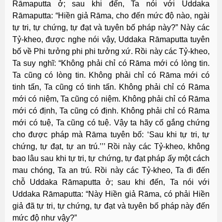
Rāmaputta ở; sau khi đến, Ta nói với Uddaka
Rāmaputta: “Hiền giả Rāma, cho đến mức độ nào, ngài
tự tri, tự chứng, tự đạt và tuyên bố pháp này?” Này các
Tỷ-kheo, được nghe nói vậy, Uddaka Rāmaputta tuyên
bố về Phi tưởng phi phi tưởng xứ. Rồi này các Tỷ-kheo,
Ta suy nghĩ: “Không phải chỉ có Rāma mới có lòng tin.
Ta cũng có lòng tin. Không phải chỉ có Rāma mới có
tinh tấn, Ta cũng có tinh tấn. Không phải chỉ có Rāma
mới có niệm, Ta cũng có niệm. Không phải chỉ có Rāma
mới có định, Ta cũng có định. Không phải chỉ có Rāma
mới có tuệ, Ta cũng có tuệ. Vậy ta hãy cố gắng chứng
cho được pháp mà Rāma tuyên bố: ‘Sau khi tự tri, tự
chứng, tự đạt, tự an trú.’’’ Rồi này các Tỷ-kheo, không
bao lâu sau khi tự tri, tự chứng, tự đạt pháp ấy một cách
mau chóng, Ta an trú. Rồi này các Tỷ-kheo, Ta đi đến
chỗ Uddaka Rāmaputta ở; sau khi đến, Ta nói với
Uddaka Rāmaputta: “Này Hiền giả Rāma, có phải Hiền
giả đã tự tri, tự chứng, tự đạt và tuyên bố pháp này đến
mức độ như vậy?”