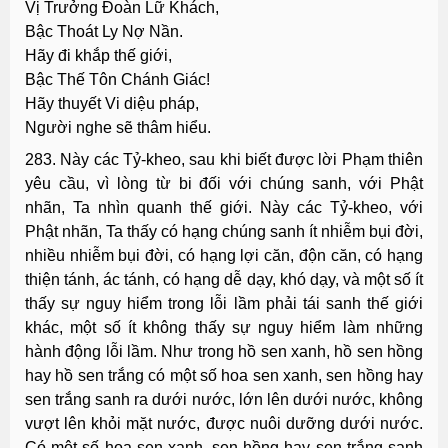
Vị Trưởng Đoàn Lữ Khách,
Bậc Thoát Ly Nợ Nần.
Hãy đi khắp thế giới,
Bậc Thế Tôn Chánh Giác!
Hãy thuyết Vi diệu pháp,
Người nghe sẽ thâm hiểu.
283. Này các Tỷ-kheo, sau khi biết được lời Phạm thiên
yêu cầu, vì lòng từ bi đối với chúng sanh, với Phật
nhãn, Ta nhìn quanh thế giới. Này các Tỷ-kheo, với
Phật nhãn, Ta thấy có hạng chúng sanh ít nhiễm bụi đời,
nhiều nhiễm bụi đời, có hạng lợi căn, độn căn, có hạng
thiện tánh, ác tánh, có hạng dễ dạy, khó dạy, và một số ít
thấy sự nguy hiểm trong lỗi lầm phải tái sanh thế giới
khác, một số ít không thấy sự nguy hiểm làm những
hành động lỗi lầm. Như trong hồ sen xanh, hồ sen hồng
hay hồ sen trắng có một số hoa sen xanh, sen hồng hay
sen trắng sanh ra dưới nước, lớn lên dưới nước, không
vượt lên khỏi mặt nước, được nuôi dưỡng dưới nước.
Có một số hoa sen xanh, sen hồng hay sen trắng sanh