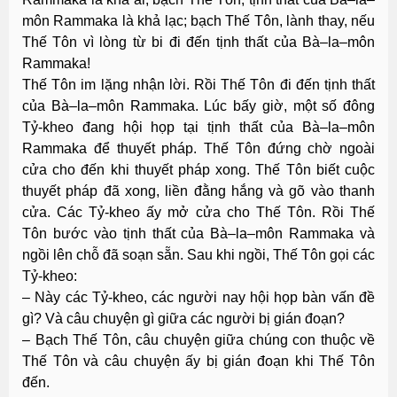
môn Rammaka là khả lạc; bạch Thế Tôn, lành thay, nếu
Thế Tôn vì lòng từ bi đi đến tịnh thất của Bà–la–môn
Rammaka!
Thế Tôn im lặng nhận lời. Rồi Thế Tôn đi đến tịnh thất
của Bà–la–môn Rammaka. Lúc bấy giờ, một số đông
Tỷ-kheo đang hội họp tại tịnh thất của Bà–la–môn
Rammaka để thuyết pháp. Thế Tôn đứng chờ ngoài
cửa cho đến khi thuyết pháp xong. Thế Tôn biết cuộc
thuyết pháp đã xong, liền đằng hắng và gõ vào thanh
cửa. Các Tỷ-kheo ấy mở cửa cho Thế Tôn. Rồi Thế
Tôn bước vào tịnh thất của Bà–la–môn Rammaka và
ngồi lên chỗ đã soạn sẵn. Sau khi ngồi, Thế Tôn gọi các
Tỷ-kheo:
– Này các Tỷ-kheo, các người nay hội họp bàn vấn đề
gì? Và câu chuyện gì giữa các người bị gián đoạn?
– Bạch Thế Tôn, câu chuyện giữa chúng con thuộc về
Thế Tôn và câu chuyện ấy bị gián đoạn khi Thế Tôn
đến.