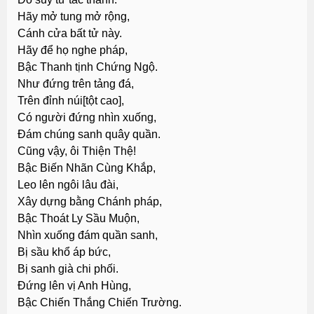
Hãy mở tung mở rộng,
Cánh cửa bất tử này.
Hãy để họ nghe pháp,
Bậc Thanh tịnh Chứng Ngộ.
Như đứng trên tảng đá,
Trên đỉnh núi[tột cao],
Có người đứng nhìn xuống,
Ðám chúng sanh quây quần.
Cũng vậy, ôi Thiện Thệ!
Bậc Biến Nhãn Cùng Khắp,
Leo lên ngôi lâu đài,
Xây dựng bằng Chánh pháp,
Bậc Thoát Ly Sầu Muộn,
Nhìn xuống đám quần sanh,
Bị sầu khổ áp bức,
Bị sanh già chi phối.
Ðứng lên vị Anh Hùng,
Bậc Chiến Thắng Chiến Trường.