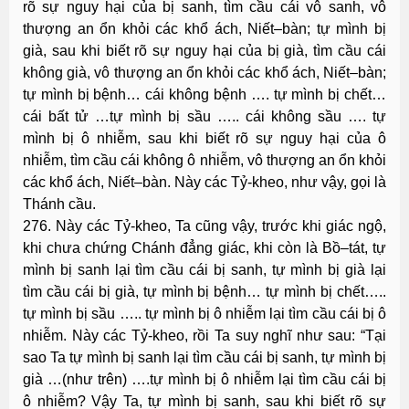
rõ sự nguy hại của bị sanh, tìm cầu cái vô sanh, vô
thượng an ổn khỏi các khổ ách, Niết–bàn; tự mình bị
già, sau khi biết rõ sự nguy hại của bị già, tìm cầu cái
không già, vô thượng an ổn khỏi các khổ ách, Niết–bàn;
tự mình bị bệnh… cái không bệnh …. tự mình bị chết…
cái bất tử …tự mình bị sầu ….. cái không sầu …. tự
mình bị ô nhiễm, sau khi biết rõ sự nguy hại của ô
nhiễm, tìm cầu cái không ô nhiễm, vô thượng an ổn khỏi
các khổ ách, Niết–bàn. Này các Tỷ-kheo, như vậy, gọi là
Thánh cầu.
276. Này các Tỷ-kheo, Ta cũng vậy, trước khi giác ngộ,
khi chưa chứng Chánh đẳng giác, khi còn là Bồ–tát, tự
mình bị sanh lại tìm cầu cái bị sanh, tự mình bị già lại
tìm cầu cái bị già, tự mình bị bệnh… tự mình bị chết…..
tự mình bị sầu ….. tự mình bị ô nhiễm lại tìm cầu cái bị ô
nhiễm. Này các Tỷ-kheo, rồi Ta suy nghĩ như sau: “Tại
sao Ta tự mình bị sanh lại tìm cầu cái bị sanh, tự mình bị
già …(như trên) ….tự mình bị ô nhiễm lại tìm cầu cái bị
ô nhiễm? Vậy Ta, tự mình bị sanh, sau khi biết rõ sự