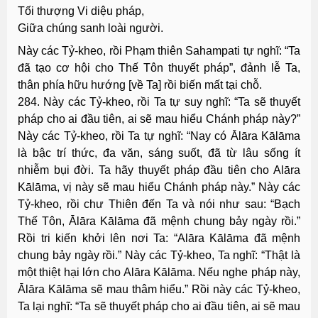
Tối thượng Vi diệu pháp,
Giữa chúng sanh loài người.
Này các Tỷ-kheo, rồi Phạm thiên Sahampati tự nghĩ: “Ta
đã tạo cơ hội cho Thế Tôn thuyết pháp”, đảnh lễ Ta,
thân phía hữu hướng [về Ta] rồi biến mất tại chỗ.
284. Này các Tỷ-kheo, rồi Ta tự suy nghĩ: “Ta sẽ thuyết
pháp cho ai đầu tiên, ai sẽ mau hiểu Chánh pháp này?”
Này các Tỷ-kheo, rồi Ta tự nghĩ: “Nay có Ālāra Kālāma
là bậc trí thức, đa văn, sáng suốt, đã từ lâu sống ít
nhiễm bụi đời. Ta hãy thuyết pháp đầu tiên cho Alāra
Kālāma, vị này sẽ mau hiểu Chánh pháp này.” Này các
Tỷ-kheo, rồi chư Thiên đến Ta và nói như sau: “Bạch
Thế Tôn, Ālāra Kālāma đã mệnh chung bảy ngày rồi.”
Rồi tri kiến khởi lên nơi Ta: “Alāra Kālāma đã mệnh
chung bảy ngày rồi.” Này các Tỷ-kheo, Ta nghĩ: “Thật là
một thiệt hại lớn cho Alāra Kālāma. Nếu nghe pháp này,
Ālāra Kālāma sẽ mau thâm hiểu.” Rồi này các Tỷ-kheo,
Ta lại nghĩ: “Ta sẽ thuyết pháp cho ai đầu tiên, ai sẽ mau