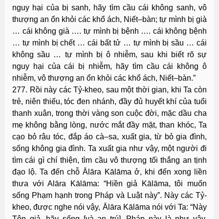
nguy hại của bị sanh, hãy tìm cầu cái không sanh, vô
thượng an ổn khỏi các khổ ách, Niết–bàn; tự mình bị già
… cái không già …. tự mình bị bệnh …. cái không bệnh
… tự mình bị chết … cái bất tử … tự mình bị sầu … cái
không sầu … tự mình bị ô nhiễm, sau khi biết rõ sự
nguy hại của cái bị nhiễm, hãy tìm cầu cái không ô
nhiễm, vô thượng an ổn khỏi các khổ ách, Niết–bàn.”
277. Rồi này các Tỷ-kheo, sau một thời gian, khi Ta còn
trẻ, niên thiếu, tóc đen nhánh, đầy đủ huyết khí của tuổi
thanh xuân, trong thời vàng son cuộc đời, mặc dầu cha
mẹ không bằng lòng, nước mắt đầy mặt, than khóc, Ta
cạo bỏ râu tóc, đắp áo cà–sa, xuất gia, từ bỏ gia đình,
sống không gia đình. Ta xuất gia như vậy, một người đi
tìm cái gì chí thiện, tìm cầu vô thượng tối thắng an tịnh
đạo lộ. Ta đến chỗ Ālāra Kālāma ở, khi đến xong liền
thưa với Alāra Kālāma: “Hiền giả Kālāma, tôi muốn
sống Phạm hạnh trong Pháp và Luật này”. Này các Tỷ-
kheo, được nghe nói vậy, Ālāra Kālāma nói với Ta: “Này
Tôn giả, hãy sống [và an trú]. Pháp này là như vậy,