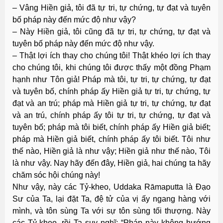
– Vâng Hiền giả, tôi đã tự tri, tự chứng, tự đạt và tuyên
bố pháp này đến mức độ như vậy?
– Này Hiền giả, tôi cũng đã tự tri, tự chứng, tự đạt và
tuyên bố pháp này đến mức độ như vậy.
– Thật lợi ích thay cho chúng tôi! Thật khéo lợi ích thay
cho chúng tôi, khi chúng tôi được thấy một đồng Phạm
hạnh như Tôn giả! Pháp mà tôi, tự tri, tự chứng, tự đạt
và tuyên bố, chính pháp ấy Hiền giả tự tri, tự chứng, tự
đạt và an trú; pháp mà Hiền giả tự tri, tự chứng, tự đạt
và an trú, chính pháp ấy tôi tự tri, tự chứng, tự đạt và
tuyên bố; pháp mà tôi biết, chính pháp ấy Hiền giả biết;
pháp mà Hiền giả biết, chính pháp ấy tôi biết. Tôi như
thế nào, Hiền giả là như vậy; Hiền giả như thế nào, Tôi
là như vậy. Nay hãy đến đây, Hiền giả, hai chúng ta hãy
chăm sóc hội chúng này!
Như vậy, này các Tỷ-kheo, Uddaka Rāmaputta là Ðạo
Sư của Ta, lại đặt Ta, đệ tử của vị ấy ngang hàng với
mình, và tôn sùng Ta với sự tôn sùng tối thượng. Này
các Tỷ-kheo, rồi Ta suy nghĩ: “Pháp này không hướng