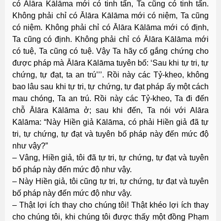
có Ālāra Kālāma mới có tinh tấn, Ta cũng có tinh tấn.
Không phải chỉ có Ālāra Kālāma mới có niệm, Ta cũng
có niệm. Không phải chỉ có Ālāra Kālāma mới có định,
Ta cũng có định. Không phải chỉ có Ālāra Kālāma mới
có tuệ, Ta cũng có tuệ. Vậy Ta hãy cố gắng chứng cho
được pháp mà Ālāra Kālāma tuyên bố: ‘Sau khi tự tri, tự
chứng, tự đạt, ta an trú’’’. Rồi này các Tỷ-kheo, không
bao lâu sau khi tự tri, tự chứng, tự đạt pháp ấy một cách
mau chóng, Ta an trú. Rồi này các Tỷ-kheo, Ta đi đến
chỗ Ālāra Kālāma ở; sau khi đến, Ta nói với Alāra
Kālāma: “Này Hiền giả Kālāma, có phải Hiền giả đã tự
tri, tự chứng, tự đạt và tuyên bố pháp này đến mức độ
như vậy?”
– Vâng, Hiền giả, tôi đã tự tri, tự chứng, tự đạt và tuyên
bố pháp này đến mức độ như vậy.
– Này Hiền giả, tôi cũng tự tri, tự chứng, tự đạt và tuyên
bố pháp này đến mức độ như vậy.
– Thật lợi ích thay cho chúng tôi! Thật khéo lợi ích thay
cho chúng tôi, khi chúng tôi được thấy một đồng Phạm