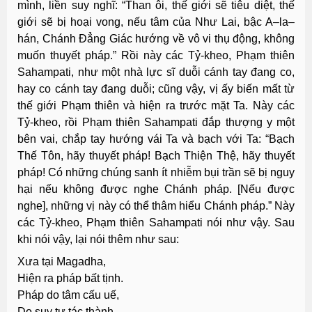
mình, liền suy nghĩ: “Than ôi, thế giới sẽ tiêu diệt, thế
giới sẽ bị hoại vong, nếu tâm của Như Lai, bậc A–la–
hán, Chánh Ðẳng Giác hướng về vô vi thụ động, không
muốn thuyết pháp.” Rồi này các Tỷ-kheo, Phạm thiên
Sahampati, như một nhà lực sĩ duỗi cánh tay đang co,
hay co cánh tay đang duỗi; cũng vậy, vị ấy biến mất từ
thế giới Phạm thiên và hiện ra trước mặt Ta. Này các
Tỷ-kheo, rồi Phạm thiên Sahampati đắp thượng y một
bên vai, chắp tay hướng vái Ta và bạch với Ta: “Bạch
Thế Tôn, hãy thuyết pháp! Bạch Thiện Thệ, hãy thuyết
pháp! Có những chúng sanh ít nhiễm bụi trần sẽ bị nguy
hại nếu không được nghe Chánh pháp. [Nếu được
nghe], những vị này có thể thâm hiểu Chánh pháp.” Này
các Tỷ-kheo, Phạm thiên Sahampati nói như vậy. Sau
khi nói vậy, lại nói thêm như sau:
Xưa tại Magadha,
Hiện ra pháp bất tịnh.
Pháp do tâm cấu uế,
Do suy tư tác thành.