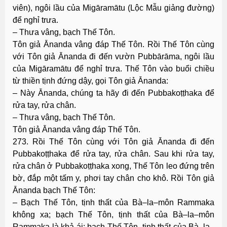
viên), ngôi lầu của Migāramātu (Lộc Mẫu giảng đường)
để nghỉ trưa.
– Thưa vâng, bạch Thế Tôn.
Tôn giả Ānanda vâng đáp Thế Tôn. Rồi Thế Tôn cùng
với Tôn giả Ānanda đi đến vườn Pubbārāma, ngôi lầu
của Migāramātu để nghỉ trưa. Thế Tôn vào buổi chiều
từ thiền tịnh đứng dậy, gọi Tôn giả Ānanda:
– Này Ānanda, chúng ta hãy đi đến Pubbakoṭṭhaka để
rửa tay, rửa chân.
– Thưa vâng, bạch Thế Tôn.
Tôn giả Ānanda vâng đáp Thế Tôn.
273. Rồi Thế Tôn cùng với Tôn giả Ānanda đi đến
Pubbakoṭṭhaka để rửa tay, rửa chân. Sau khi rửa tay,
rửa chân ở Pubbakoṭṭhaka xong, Thế Tôn leo đứng trên
bờ, đắp một tấm y, phơi tay chân cho khô. Rồi Tôn giả
Ānanda bạch Thế Tôn:
– Bạch Thế Tôn, tịnh thất của Bà–la–môn Rammaka
không xa; bạch Thế Tôn, tịnh thất của Bà–la–môn
Rammaka là khả ái; bạch Thế Tôn, tịnh thất của Bà–la–