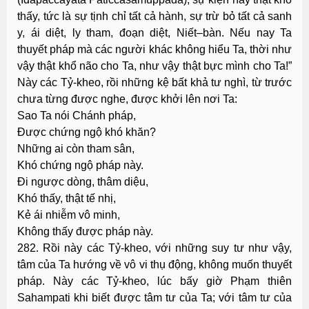
thấy, tức là sự tịnh chỉ tất cả hành, sự trừ bỏ tất cả sanh
y, ái diệt, ly tham, đoạn diệt, Niết–bàn. Nếu nay Ta
thuyết pháp mà các người khác không hiểu Ta, thời như
vậy thật khổ não cho Ta, như vậy thật bực mình cho Ta!”
Này các Tỷ-kheo, rồi những kệ bất khả tư nghì, từ trước
chưa từng được nghe, được khởi lên nơi Ta:
Sao Ta nói Chánh pháp,
Ðược chứng ngộ khó khăn?
Những ai còn tham sân,
Khó chứng ngộ pháp này.
Ði ngược dòng, thâm diệu,
Khó thấy, thật tế nhị,
Kẻ ái nhiễm vô minh,
Không thấy được pháp này.
282. Rồi này các Tỷ-kheo, với những suy tư như vậy,
tâm của Ta hướng về vô vi thụ động, không muốn thuyết
pháp. Này các Tỷ-kheo, lúc bấy giờ Phạm thiên
Sahampati khi biết được tâm tư của Ta; với tâm tư của