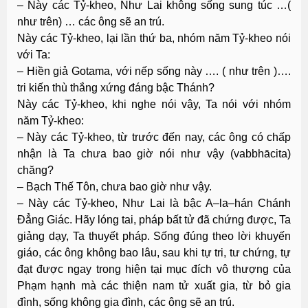
– Này các Tỷ-kheo, Như Lai không sống sung túc …(
như trên) … các ông sẽ an trú.
Này các Tỷ-kheo, lại lần thứ ba, nhóm năm Tỷ-kheo nói
với Ta:
– Hiền giả Gotama, với nếp sống này …. ( như trên )….
tri kiến thù thắng xứng đáng bậc Thánh?
Này các Tỷ-kheo, khi nghe nói vậy, Ta nói với nhóm
năm Tỷ-kheo:
– Này các Tỷ-kheo, từ trước đến nay, các ông có chấp
nhận là Ta chưa bao giờ nói như vậy (vabbhācita)
chăng?
– Bạch Thế Tôn, chưa bao giờ như vậy.
– Này các Tỷ-kheo, Như Lai là bậc A–la–hán Chánh
Ðẳng Giác. Hãy lóng tai, pháp bất tử đã chứng được, Ta
giảng dạy, Ta thuyết pháp. Sống đúng theo lời khuyến
giáo, các ông không bao lâu, sau khi tự tri, tư chứng, tự
đạt được ngay trong hiện tại mục đích vô thượng của
Phạm hạnh mà các thiện nam tử xuất gia, từ bỏ gia
đình, sống không gia đình, các ông sẽ an trú.