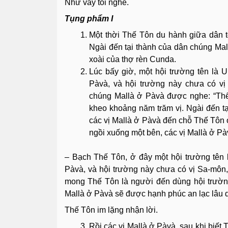
Như vầy tôi nghe.
Tụng phẩm I
Một thời Thế Tôn du hành giữa dân t
Ngài đến tại thành của dân chúng Mallà
xoài của thợ rèn Cunda.
Lúc bấy giờ, một hội trường tên là 
Pàvà, và hội trường này chưa có vị
chúng Mallà ở Pàvà được nghe: “Thế
kheo khoảng năm trăm vị. Ngài đến tại
các vị Mallà ở Pàvà đến chỗ Thế Tôn ở
ngồi xuống một bên, các vị Mallà ở P
– Bạch Thế Tôn, ở đây một hội trường tên
Pàvà, và hội trường này chưa có vị Sa-môn,
mong Thế Tôn là người đến dùng hội trường
Mallà ở Pàvà sẽ được hạnh phúc an lạc lâu d
Thế Tôn im lặng nhận lời.
Rồi các vị Mallà ở Pàvà, sau khi biết