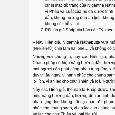
cư sĩ mặc đồ trắng của Nigantha Nàtha
vì Pháp và Luật của họ đã được trình
dẫn, không hướng đến an tịnh, không d
không có chỗ y chỉ.
Rồi tôn giả Sàriputta bảo các Tỷ-kheo:
– Này Hiền giả, Niganthà Nàthaputta vừa mới 
(Ni-kiền-tử) chia làm hai phe… và không có c
Nhưng với chúng ta, này các Hiền giả, ph
Chánh pháp có hiệu năng hướng dẫn, hướng đ
mọi người cần phải cùng nhau tụng đọc, kh
duy trì lâu ngày, vì hạnh phúc cho chúng sanh
lợi ích, vì an lạc cho chư Thiên và loài Người
Này các Hiền giả, thế nào là Pháp được Thế
hiệu năng hướng dẫn, hướng đến an tịnh do 
nhau tụng đọc không cãi cọ nhau, để phạm 
phúc cho chúng sanh, vì an lạc cho chúng sanh
an lạc cho chư Thiên và loài Người.