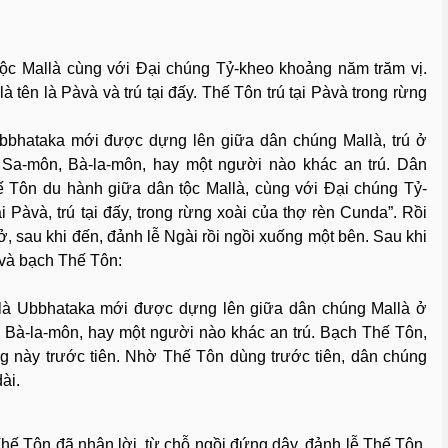
ộc Mallà cùng với Ðại chúng Tỷ-kheo khoảng năm trăm vị.
 tên là Pàvà và trú tại đấy. Thế Tôn trú tại Pàvà trong rừng
Ubbhataka mới được dựng lên giữa dân chúng Mallà, trú ở
 Sa-môn, Bà-la-môn, hay một người nào khác an trú. Dân
 Tôn du hành giữa dân tộc Mallà, cùng với Ðại chúng Tỷ-
 Pàvà, trú tại đấy, trong rừng xoài của thợ rèn Cunda”. Rồi
, sau khi đến, đảnh lễ Ngài rồi ngồi xuống một bên. Sau khi
àvà bạch Thế Tôn:
 là Ubbhataka mới được dựng lên giữa dân chúng Mallà ở
 Bà-la-môn, hay một người nào khác an trú. Bạch Thế Tôn,
 này trước tiên. Nhờ Thế Tôn dùng trước tiên, dân chúng
ài.
 Thế Tôn đã nhận lời, từ chỗ ngồi đứng dậy, đảnh lễ Thế Tôn,