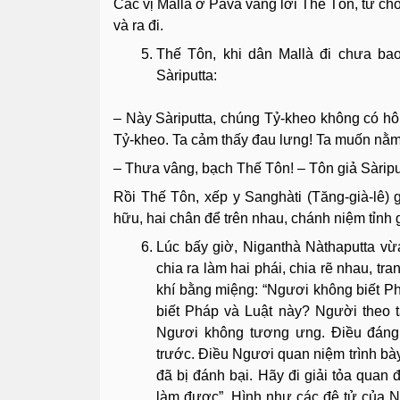
Các vị Mallà ở Pàvà vâng lời Thế Tôn, từ ch
và ra đi.
Thế Tôn, khi dân Mallà đi chưa bao
Sàriputta:
– Này Sàriputta, chúng Tỷ-kheo không có hô
Tỷ-kheo. Ta cảm thấy đau lưng! Ta muốn nằm
– Thưa vâng, bạch Thế Tôn! – Tôn giả Sàripu
Rồi Thế Tôn, xếp y Sanghàti (Tăng-già-lê)
hữu, hai chân để trên nhau, chánh niệm tỉnh g
Lúc bấy giờ, Niganthà Nàthaputta vừa
chia ra làm hai phái, chia rẽ nhau, tr
khí bằng miệng: “Ngươi không biết Ph
biết Pháp và Luật này? Người theo t
Ngươi không tương ưng. Ðiều đáng 
trước. Ðiều Ngươi quan niệm trình bà
đã bị đánh bại. Hãy đi giải tỏa quan
làm được”. Hình như các đệ tử của N