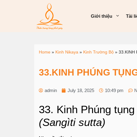
Giới thiệu
Tài l
Home
»
Kinh Nikaya
»
Kinh Trường Bộ
»
33.KINH 
33.KINH PHÚNG TỤNG (
admin
July 18, 2025
10:49 pm
N
33. Kinh Phúng tụng
(Sangìti sutta)