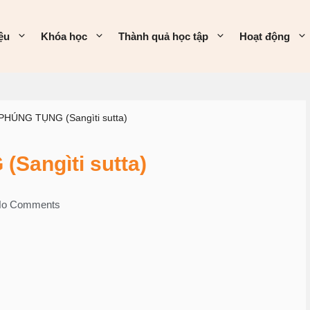
iệu
Khóa học
Thành quả học tập
Hoạt động
PHÚNG TỤNG (Sangìti sutta)
Sangìti sutta)
o Comments