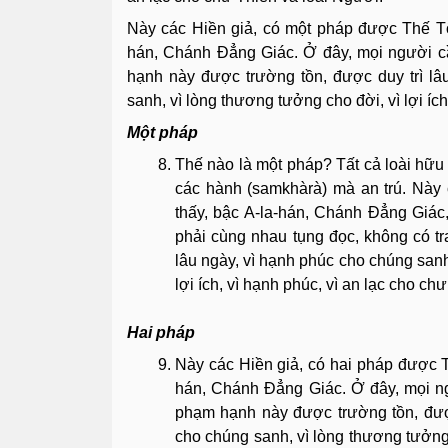
Này các Hiền giả, có một pháp được Thế Tôn
hán, Chánh Ðẳng Giác. Ở đây, mọi người cầ
hạnh này được trường tồn, được duy trì lâ
sanh, vì lòng thương tưởng cho đời, vì lợi íc
Một pháp
Thế nào là một pháp? Tất cả loài hữu t
các hành (samkhàrà) mà an trú. Này 
thấy, bậc A-la-hán, Chánh Ðẳng Giác
phải cùng nhau tụng đọc, không có t
lâu ngày, vì hạnh phúc cho chúng sanh
lợi ích, vì hạnh phúc, vì an lạc cho ch
Hai pháp
Này các Hiền giả, có hai pháp được Th
hán, Chánh Ðẳng Giác. Ở đây, mọi ng
phạm hạnh này được trường tồn, được
cho chúng sanh, vì lòng thương tưởng c