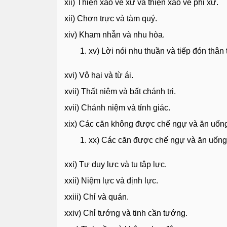
xii) Thiện xảo về xứ và thiện xảo về phi xứ.
xii) Chơn trực và tàm quý.
xiv) Kham nhẫn và nhu hòa.
xv) Lời nói nhu thuần và tiếp đón thân 
xvi) Vô hại và từ ái.
xvii) Thất niệm và bất chánh tri.
xvii) Chánh niệm và tỉnh giác.
xix) Các căn không được chế ngự và ăn uống 
xx) Các căn được chế ngự và ăn uống c
xxi) Tư duy lực và tu tập lực.
xxii) Niệm lực và định lực.
xxiii) Chỉ và quán.
xxiv) Chỉ tướng và tinh cần tướng.