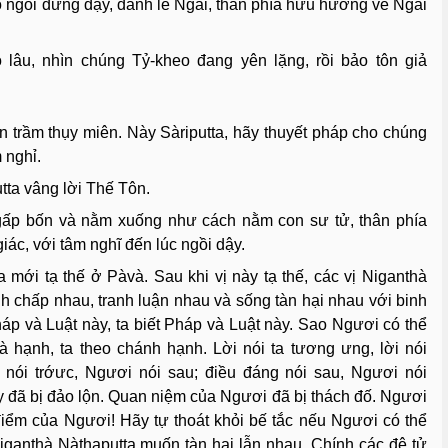
ỗ ngồi đứng dậy, đảnh lễ Ngài, thân phía hữu hướng về Ngài
 lâu, nhìn chúng Tỷ-kheo đang yên lặng, rồi bảo tôn giả
n trầm thụy miên. Này Sàriputta, hãy thuyết pháp cho chúng
 nghỉ.
tta vâng lời Thế Tôn.
 gấp bốn và nằm xuống như cách nằm con sư tử, thân phía
iác, với tâm nghĩ đến lúc ngồi dậy.
 mới tạ thế ở Pàvà. Sau khi vị này tạ thế, các vị Niganthà
anh chấp nhau, tranh luận nhau và sống tàn hại nhau với binh
áp và Luật này, ta biết Pháp và Luật này. Sao Ngươi có thể
à hạnh, ta theo chánh hạnh. Lời nói ta tương ưng, lời nói
nói trớưc, Ngươi nói sau; điều đáng nói sau, Ngươi nói
y đã bị đảo lộn. Quan niệm của Ngươi đã bị thách đố. Ngươi
 điểm của Ngươi! Hãy tự thoát khỏi bế tắc nếu Ngươi có thể
iganthà Nàthaputta muốn tàn hại lẫn nhau. Chính các đệ tử