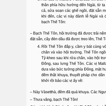
thân phía hữu hướng đến Ngài, từ tạ đ
cả, sửa soạn các ghế ngồi, đặt sẵn m
khi đến, các vị này đảnh lễ Ngài và
bạch Thế Tôn:
– Bạch Thế Tôn, hội trường đã được trải nệ
đặt sẵn, cây đèn dầu đã được treo lên, Thế Tô
Rồi Thế Tôn đắp y, cầm y bát cùng vớ
chân và vào hội trường. Thế Tôn ngồ
Tỷ-kheo sau khi rửa chân, vào hội tr
Ðông, sau lưng Thế Tôn. Các vị Mall
dựa vào bức tường phía Ðông, mặt hư
đêm thật khuya, thuyết pháp cho dân M
khởi rồi bảo các vị ấy về:
– Này Vàsetthà, đêm đã quá khuya. Các Ngươ
– Thưa vâng, bạch Thế Tôn!