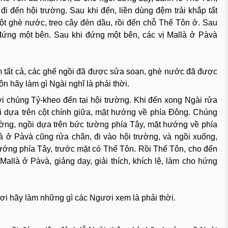
i đến hội trường. Sau khi đến, liền dùng đệm trải khắp tất
ột ghè nước, treo cây đèn dầu, rồi đến chỗ Thế Tôn ở. Sau
 đứng một bên. Sau khi đứng một bên, các vị Mallà ở Pàvà
m tất cả, các ghế ngồi đã được sửa soạn, ghè nước đã được
n hãy làm gì Ngài nghĩ là phải thời.
i chúng Tỷ-kheo đến tại hội trường. Khi đến xong Ngài rửa
i dựa trên cột chính giữa, mặt hướng về phía Ðông. Chúng
ường, ngồi dựa trên bức tường phía Tây, mặt hướng về phía
à ở Pàvà cũng rửa chân, đi vào hội trường, và ngồi xuống,
ớng phía Tây, trước mặt có Thế Tôn. Rồi Thế Tôn, cho đến
allà ở Pàvà, giảng dạy, giải thích, khích lệ, làm cho hứng
i hãy làm những gì các Ngươi xem là phải thời.