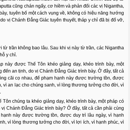
putta cũng chán ngấy, cơ hiềm và phản đối các vị Nigantha,
 bày, tuyên bố một cách vụng về, không có hiệu năng hướng
o vị Chánh Ðẳng Giác tuyên thuyết, tháp y chỉ đã bị đổ vỡ,
từ trần không bao lâu. Sau khi vị này từ trần, các Nigantha
hỗ y chỉ.
áp này được Thế Tôn khéo giảng dạy, khéo trình bày, một
ến an tịnh, do vị Chánh Ðẳng Giác trình bày. Ở đây, tất cả
ông cãi cọ nhau, để phạm hạnh này được trường tồn, được
, vì an lạc cho chúng sanh, vì lòng thương tưởng cho đời, vì
.
 Tôn chúng ta khéo giảng dạy, khéo trình bày, một pháp có
vị Chánh Ðẳng Giác trình bày? Ở đây, tất cả cần phải cùng
hạnh này được trường tồn, được duy trì lâu ngày, vì hạnh
, vì lòng thương tưởng cho đời, vì lợi ích, vì hạnh phúc, vì