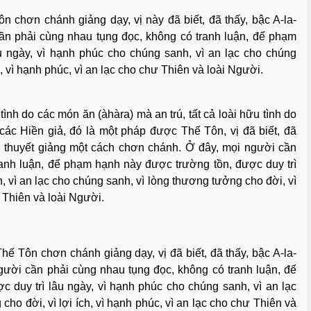
 chơn chánh giảng dạy, vị này đã biết, đã thấy, bậc A-la-
n phải cùng nhau tụng đọc, không có tranh luận, để phạm
u ngày, vì hạnh phúc cho chúng sanh, vì an lạc cho chúng
h, vì hạnh phúc, vì an lạc cho chư Thiên và loài Người.
ình do các món ăn (àhàra) mà an trú, tất cả loài hữu tình do
các Hiền giả, đó là một pháp được Thế Tôn, vị đã biết, đã
, thuyết giảng một cách chơn chánh. Ở đây, mọi người cần
ranh luận, để phạm hạnh này được trường tồn, được duy trì
, vì an lạc cho chúng sanh, vì lòng thương tưởng cho đời, vì
ư Thiên và loài Người.
ế Tôn chơn chánh giảng dạy, vị đã biết, đã thấy, bậc A-la-
ười cần phải cùng nhau tụng đọc, không có tranh luận, để
 duy trì lâu ngày, vì hạnh phúc cho chúng sanh, vì an lạc
ho đời, vì lợi ích, vì hạnh phúc, vì an lạc cho chư Thiên và