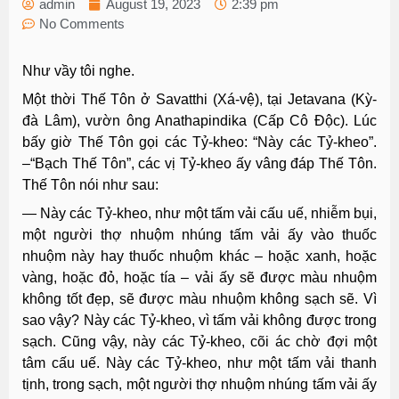
admin
August 19, 2023
2:39 pm
No Comments
Như vầy tôi nghe.
Một thời Thế Tôn ở Savatthi (Xá-vệ), tại Jetavana (Kỳ-
đà Lâm), vườn ông Anathapindika (Cấp Cô Ðộc). Lúc
bấy giờ Thế Tôn gọi các Tỷ-kheo: “Này các Tỷ-kheo”.
–“Bạch Thế Tôn”, các vị Tỷ-kheo ấy vâng đáp Thế Tôn.
Thế Tôn nói như sau:
— Này các Tỷ-kheo, như một tấm vải cấu uế, nhiễm bụi,
một người thợ nhuộm nhúng tấm vải ấy vào thuốc
nhuộm này hay thuốc nhuộm khác – hoặc xanh, hoặc
vàng, hoặc đỏ, hoặc tía – vải ấy sẽ được màu nhuộm
không tốt đẹp, sẽ được màu nhuộm không sạch sẽ. Vì
sao vậy? Này các Tỷ-kheo, vì tấm vải không được trong
sạch. Cũng vậy, này các Tỷ-kheo, cõi ác chờ đợi một
tâm cấu uế. Này các Tỷ-kheo, như một tấm vải thanh
tịnh, trong sạch, một người thợ nhuộm nhúng tấm vải ấy