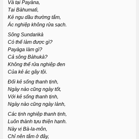
Và tại Payàna,
Tại Bàhumatì,
Kẻ ngu dầu thường tắm,
Ác nghiệp không rửa sạch.
Sông Sundarikà
Có thể làm được gì?
Payàga làm gì?
Cả sông Bàhukà?
Không thể rửa nghiệp đen
Của kẻ ác gây tội.
Ðối kẻ sống thanh tịnh,
Ngày nào cũng ngày tốt,
Với kẻ sống thanh tịnh,
Ngày nào cũng ngày lành,
Các tịnh nghiệp thanh tịnh,
Luôn thành tựu thiện hạnh.
Này vị Bà-la-môn,
Chỉ nên tắm ở đây,