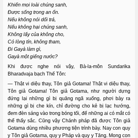
Khiến mọi loài chúng sanh,
Ðược sống trong an ổn.
Nếu không nói dối trá,
Nếu không hại chúng sanh,
Không lấy của không cho,
Có lòng tín, không tham,
Ði Gayà làm gì,
Gayà một giếng nước?
Khi được nghe nói vậy, Bà-la-môn Sundarika
Bharadvaja bạch Thế Tôn:
— Thật vi diệu thay, Tôn giả Gotama! Thật vi diệu thay,
Tôn giả Gotama! Tôn giả Gotama, như người dựng
đứng lại những gì bị quăng ngã xuống, phơi bày ra
những gì bị che kín, chỉ đường cho kẻ bị lạc hướng,
đem đèn sáng vào trong bóng tối, để những ai có mắt có
thể thấy sắc. Cũng vậy Chánh pháp đã được Tôn giả
Gotama dùng nhiều phương tiện trình bày. Nay con quy
y Tôn giả Gotama, quy y Pháp và quy y Tăng. Mong con