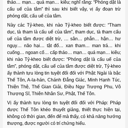
tháo… mạn… quá mạn… kiêu; nghĩ rằng: “Phóng dật là
cấu uế của tâm” thì sau khi biết vậy, vị ấy đoạn trừ
phóng dật, cấu uế của tâm.
Này các Tỷ-kheo, khi nào Tỷ-kheo biết được: “Tham
dục, tà tham là cấu uế của tâm”, tham dục, tà tham cấu
uế của tâm được diệt trừ, … sân… phẫn… hận… hư
ngụy… não hại… tật đố… xan tham… man trá… khi
cuống… ngoan cố… cấp tháo… mạn… quá mạn… kiêu;
khi nào Tỷ-kheo biết được: “Phóng dật là cấu uế của
tâm”, phóng dật, cấu uế của tâm được diệt trừ, Tỷ-kheo
ấy thành tựu lòng tin tuyệt đối đối với Phật: Ngài là bậc
Thế Tôn, A-la-hán, Chánh Ðẳng Giác, Minh Hạnh Túc,
Thiện Thệ, Thế Gian Giải, Ðiều Ngự Trượng Phu, Vô
Thượng Sĩ, Thiên Nhân Sư, Phật, Thế Tôn.
Vị ấy thành tựu lòng tin tuyệt đối đối với Pháp: Pháp
được Thế Tôn khéo thuyết giảng, thiết thực hiện tại,
không có thời gian, đến để mà thấy, có khả năng hướng
thượng, được người có trí chứng hiểu.