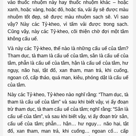
vào thuốc nhuộm này hay thuốc nhuộm khác – hoặc
xanh, hoặc vàng, hoặc đỏ, hoặc tía, vải ấy sẽ được màu
nhuộm tốt đẹp, sẽ được màu nhuộm sạch sẽ. Vì sao
vậy? Này các Tỷ-kheo, vì tấm vải được trong sạch.
Cũng vậy, này các Tỷ-kheo, cõi thiện chờ đợi một tâm
không cấu uế.
Và này các Tỷ-kheo, thế nào là những cấu uế của tâm?
Tham dục, tà tham là cấu uế của tâm, sân là cấu uế của
tâm, phẫn là cấu uế của tâm, hận là cấu uế của tâm, hư
ngụy, não hại, tật đố, xan tham, man trá, khi cuống,
ngoan cố, cấp tháo, quá mạn, kiêu, phóng dật là cấu uế
của tâm.
Này các Tỷ-kheo, Tỷ-kheo nào nghĩ rằng: “Tham dục, tà
tham là cấu uế của tâm” và sau khi biết vậy, vị ấy đoạn
trừ tham dục, tà tham cấu uế của tâm; nghĩ rằng: “Sân là
cấu uế của tâm”, và sau khi biết vậy, vị ấy đoạn trừ sân,
cấu uế của tâm; phẫn… hận… hư ngụy… não hại, tật
đố, xan tham, man trá, khi cuống… ngoan cố… cấp