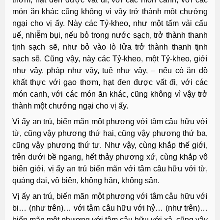
món ăn khác cũng không vì vậy trở thành một chướng
ngại cho vị ấy. Này các Tỷ-kheo, như một tấm vải cấu
uế, nhiễm bụi, nếu bỏ trong nước sạch, trở thành thanh
tịnh sạch sẽ, như bỏ vào lò lửa trở thành thanh tịnh
sạch sẽ. Cũng vậy, này các Tỷ-kheo, một Tỷ-kheo, giới
như vậy, pháp như vậy, tuệ như vậy, – nếu có ăn đồ
khất thực với gạo thơm, hạt đen được vất đi, với các
món canh, với các món ăn khác, cũng không vì vậy trở
thành một chướng ngại cho vị ấy.
Vị ấy an trú, biến mãn một phương với tâm câu hữu với
từ, cũng vậy phương thứ hai, cũng vậy phương thứ ba,
cũng vậy phương thứ tư. Như vậy, cùng khắp thế giới,
trên dưới bề ngang, hết thảy phương xứ, cùng khắp vô
biên giới, vị ấy an trú biến mãn với tâm câu hữu với từ,
quảng đại, vô biên, không hận, không sân.
Vị ấy an trú, biến mãn một phương với tâm câu hữu với
bi… (như trên)… với tâm câu hữu với hỷ… (như trên)…
biến mãn một phương với tâm câu hữu với xả, cũng vậy