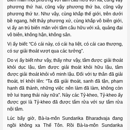
phương thứ hai, cũng vậy phương thứ ba, cũng vậy
phương thứ tư. Như vậy, cùng khắp thế giới, trên dưới
bề ngang, hết thảy phương xứ, cùng khắp vô biên giới,
vị ấy an trú biến mãn với tâm câu hữu với xả, quảng đại
vô biên, không hận, không sân.
Vị ấy biết: “Có cái này, có cái hạ liệt, có cái cao thượng,
có sự giải thoát vượt qua các tưởng”.
Do vị ấy biết như vậy, thấy như vậy, tâm được giải thoát
khỏi dục lậu, tâm được giải thoát khỏi hữu lậu, tâm
được giải thoát khỏi vô minh lậu. Ðối với tự thân đã giải
thoát, trí khởi lên: “Ta đã giải thoát, sanh đã tận, phạm
hạnh đã thành, những việc nên làm đã làm, không còn
trở lui trạng thái này nữa”. Này các Tỷ-kheo, Tỷ-kheo ấy
được gọi là Tỷ-kheo đã được tắm rửa với sự tắm rửa
nội tâm.
Lúc bấy giờ, Bà-la-môn Sundarika Bharadvaja đang
ngồi không xa Thế Tôn. Rồi Bà-la-môn Sundarika