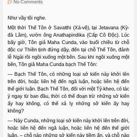
No Comments
Như vầy tôi nghe.
Một thời Thế Tôn ở Savatthi (Xá-vệ), tại Jetavana (Kỳ-
đà Lâm), vườn ông Anathapindika (Cấp Cô Ðộc). Lúc
bấy giờ, Tôn giả Maha Cunda, vào buổi chiều từ chỗ
độc cư Thiền tịnh đứng dậy, đến tại chỗ Thế Tôn, đảnh
lễ Ngài rồi ngồi xuống một bên. Sau khi ngồi xuống một
bên, Tôn giả Maha Cunda bạch Thế Tôn:
— Bạch Thế Tôn, có những loại sở kiến này khởi lên
trên đời, hoặc liên hệ đến ngã luận, hoặc liên hệ đến
thế giới luận. Bạch Thế Tôn, đối với một Tỷ-kheo, có tác
ý ngay từ ban đầu, thời có thể đoạn trừ những sở kiến
ấy hay không, có thể xả ly những sở kiến ấy hay
không?
— Này Cunda, những loại sở kiến này khởi lên trên đời,
hoặc liên hệ đến ngã luận, hoặc liên hệ đến thế giới
luận, – chỗ nào những sở kiến này tiềm ẩn, và chỗ nào