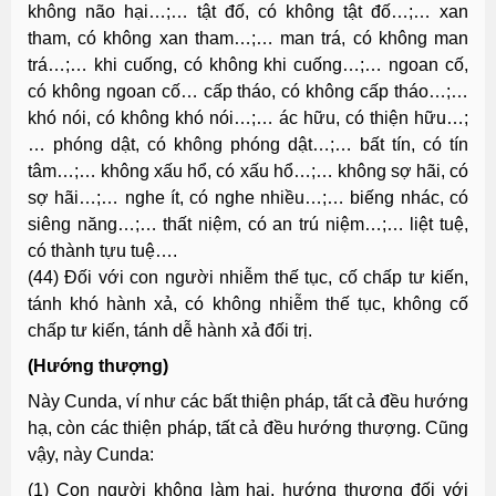
không não hại…;… tật đố, có không tật đố…;… xan
tham, có không xan tham…;… man trá, có không man
trá…;… khi cuống, có không khi cuống…;… ngoan cố,
có không ngoan cố… cấp tháo, có không cấp tháo…;…
khó nói, có không khó nói…;… ác hữu, có thiện hữu…;
… phóng dật, có không phóng dật…;… bất tín, có tín
tâm…;… không xấu hổ, có xấu hổ…;… không sợ hãi, có
sợ hãi…;… nghe ít, có nghe nhiều…;… biếng nhác, có
siêng năng…;… thất niệm, có an trú niệm…;… liệt tuệ,
có thành tựu tuệ….
(44) Ðối với con người nhiễm thế tục, cố chấp tư kiến,
tánh khó hành xả, có không nhiễm thế tục, không cố
chấp tư kiến, tánh dễ hành xả đối trị.
(Hướng thượng)
Này Cunda, ví như các bất thiện pháp, tất cả đều hướng
hạ, còn các thiện pháp, tất cả đều hướng thượng. Cũng
vậy, này Cunda:
(1) Con người không làm hại, hướng thượng đối với