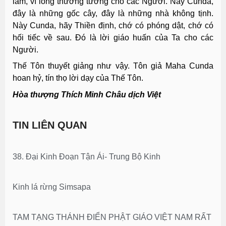
làm, vì lòng thương tưởng cho các Người. Này Cunda,
đây là những gốc cây, đây là những nhà không tịnh.
Này Cunda, hãy Thiền định, chớ có phóng dật, chớ có
hối tiếc về sau. Ðó là lời giáo huấn của Ta cho các
Người.
Thế Tôn thuyết giảng như vậy. Tôn giả Maha Cunda
hoan hỷ, tín thọ lời dạy của Thế Tôn.
Hòa thượng Thích Minh Châu dịch Việt
TIN LIÊN QUAN
38. Đại Kinh Đoạn Tận Ái- Trung Bộ Kinh
Kinh lá rừng Simsapa
TAM TẠNG THÁNH ĐIỂN PHẬT GIÁO VIỆT NAM RẤT