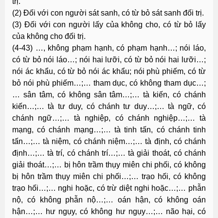
trị.
(2) Ðối với con người sát sanh, có từ bỏ sát sanh đối trị.
(3) Ðối với con người lấy của không cho, có từ bỏ lấy
của không cho đối trị.
(4-43) …, không phạm hạnh, có phạm hạnh…; nói láo,
có từ bỏ nói láo…; nói hai lưỡi, có từ bỏ nói hai lưỡi…;
nói ác khẩu, có từ bỏ nói ác khẩu; nói phù phiếm, có từ
bỏ nói phù phiếm…;… tham dục, có không tham dục…;
… sân tâm, có không sân tâm…;… tà kiến, có chánh
kiến…;… tà tư duy, có chánh tư duy…;… tà ngữ, có
chánh ngữ…;… tà nghiệp, có chánh nghiệp…;… tà
mạng, có chánh mạng…;… tà tinh tấn, có chánh tinh
tấn…;… tà niệm, có chánh niệm…;… tà định, có chánh
định…;… tà trí, có chánh trí…;… tà giải thoát, có chánh
giải thoát…;… bị hôn trầm thụy miên chi phối, có không
bị hôn trầm thụy miên chi phối…;… trạo hối, có không
trạo hối…;… nghi hoặc, có trừ diệt nghi hoặc…;… phẫn
nộ, có không phẫn nộ…;… oán hận, có không oán
hận…;… hư ngụy, có không hư ngụy…;… não hại, có