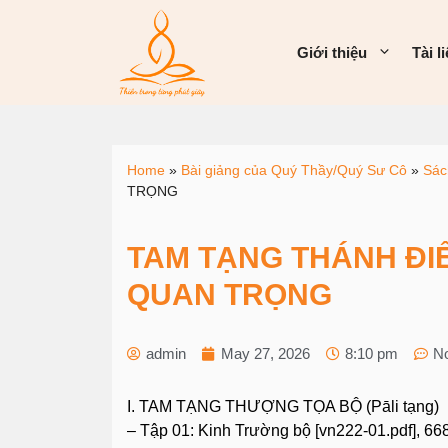
Giới thiệu
Tài l
Home
»
Bài giảng của Quý Thầy/Quý Sư Cô
»
Sác
TRỌNG
TAM TẠNG THÁNH ĐIỂ
QUAN TRỌNG
admin
May 27, 2026
8:10 pm
N
I. TAM TẠNG THƯỢNG TỌA BỘ (Pāli tạng)
– Tập 01: Kinh Trường bộ [vn222-01.pdf], 66