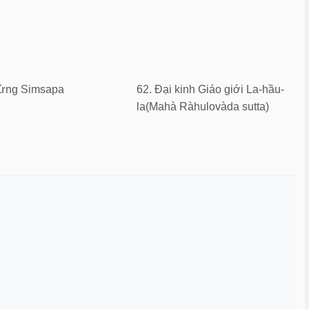
 rừng Simsapa
62. Ðại kinh Giáo giới La-hầu-
la(Mahà Ràhulovàda sutta)