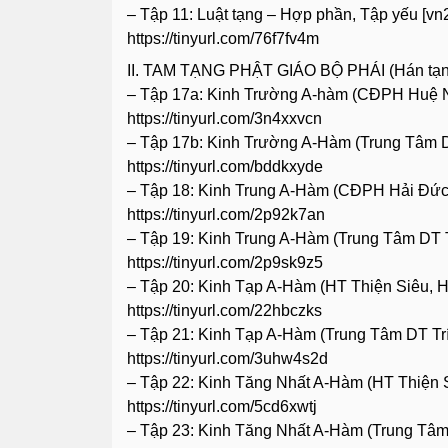
– Tập 11: Luật tạng – Hợp phần, Tập yếu [vn
https://tinyurl.com/76f7fv4m
II. TAM TẠNG PHẬT GIÁO BỘ PHÁI (Hán tạn
– Tập 17a: Kinh Trường A-hàm (CĐPH Huệ Ng
https://tinyurl.com/3n4xxvcn
– Tập 17b: Kinh Trường A-Hàm (Trung Tâm DT 
https://tinyurl.com/bddkxyde
– Tập 18: Kinh Trung A-Hàm (CĐPH Hải Đức d
https://tinyurl.com/2p92k7an
– Tập 19: Kinh Trung A-Hàm (Trung Tâm DT Tr
https://tinyurl.com/2p9sk9z5
– Tập 20: Kinh Tạp A-Hàm (HT Thiện Siêu, H
https://tinyurl.com/22hbczks
– Tập 21: Kinh Tạp A-Hàm (Trung Tâm DT Trí 
https://tinyurl.com/3uhw4s2d
– Tập 22: Kinh Tăng Nhất A-Hàm (HT Thiện S
https://tinyurl.com/5cd6xwtj
– Tập 23: Kinh Tăng Nhất A-Hàm (Trung Tâm D