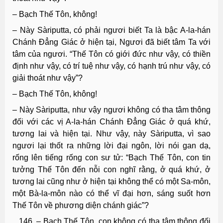
– Bạch Thế Tôn, không!
– Này Sàriputta, có phải ngươi biết Ta là bậc A-la-hán
Chánh Đẳng Giác ở hiện tại, Ngươi đã biết tâm Ta với
tâm của ngươi. “Thế Tôn có giới đức như vậy, có thiền
định như vậy, có trí tuệ như vậy, có hạnh trú như vậy, có
giải thoát như vậy”?
– Bạch Thế Tôn, không!
– Này Sàriputta, như vậy ngươi không có tha tâm thông
đối với các vị A-la-hán Chánh Đẳng Giác ở quá khứ,
tương lai và hiện tại. Như vậy, này Sàriputta, vì sao
ngươi lại thốt ra những lời đại ngôn, lời nói gan dạ,
rống lên tiếng rống con sư tử: “Bạch Thế Tôn, con tin
tưởng Thế Tôn đến nỗi con nghĩ rằng, ở quá khứ, ở
tương lai cũng như ở hiện tại không thể có một Sa-môn,
một Bà-la-môn nào có thể vĩ đại hơn, sáng suốt hơn
Thế Tôn về phương diện chánh giác”?
– Bạch Thế Tôn, con không có tha tâm thông đối