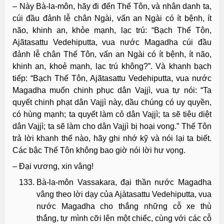
– Này Bà-la-môn, hãy đi đến Thế Tôn, và nhân danh ta,
cúi đầu đảnh lễ chân Ngài, vấn an Ngài có ít bệnh, ít
não, khinh an, khỏe mạnh, lạc trú: “Bạch Thế Tôn,
Ajãtasattu Vedehiputta, vua nước Magadha cúi đầu
đảnh lễ chân Thế Tôn, vấn an Ngài có ít bệnh, ít não,
khinh an, khoẻ mạnh, lạc trú không?”. Và khanh bạch
tiếp: “Bạch Thế Tôn, Ajãtasattu Vedehiputta, vua nước
Magadha muốn chinh phục dân Vajjì, vua tự nói: “Ta
quyết chinh phạt dân Vajjì này, dầu chúng có uy quyền,
có hùng mạnh; ta quyết làm cỏ dân Vajjì; ta sẽ tiêu diệt
dân Vajjì; ta sẽ làm cho dân Vajjì bị hoại vong.” Thế Tôn
trả lời khanh thế nào, hãy ghi nhớ kỹ và nói lại ta biết.
Các bậc Thế Tôn không bao giờ nói lời hư vọng.
– Ðại vương, xin vâng!
Bà-la-môn Vassakara, đại thần nước Magadha
vâng theo lời dạy của Ajàtasattu Vedehiputta, vua
nước Magadha cho thắng những cỗ xe thù
thắng, tự mình cỡi lên một chiếc, cùng với các cỗ