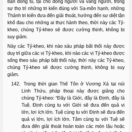
bạn đồng tu, tại chỗ đông người và vắng người, trong
sự thọ trì những tri kiến đúng với Sa-môn hạnh, những
Thánh tri kiến đưa đến giải thoát, hướng đến sự diệt tận
khổ đau cho những ai thực hành theo, thời này các Tỷ-
kheo, chúng Tỷ-kheo sẽ được cường thịnh, không bị
suy giảm.
Này các Tỷ-kheo, khi nào sáu pháp bất thối này được
duy trì giữa các vị Tỷ-kheo, khi nào các vị Tỷ-kheo được
sống theo sáu pháp bất thối này, thời này các Tỷ-kheo,
chúng Tỷ-kheo sẽ được cường thịnh, không bị suy
giảm.
Trong thời gian Thế Tôn ở Vương Xá tại núi
Linh Thứu, pháp thoại này được giảng cho
chúng Tỷ-kheo: “Ðây là Giới, đây là Ðịnh, đây là
Tuệ. Ðịnh cùng tu với Giới sẽ đưa đến quả vị
lớn, lợi ích lớn. Tuệ cùng tu với Ðịnh sẽ đưa đến
quả vị lớn, lợi ích lớn. Tâm cùng tu với Tuệ sẽ
đưa đến giải thoát hoàn toàn các món lậu hoặc