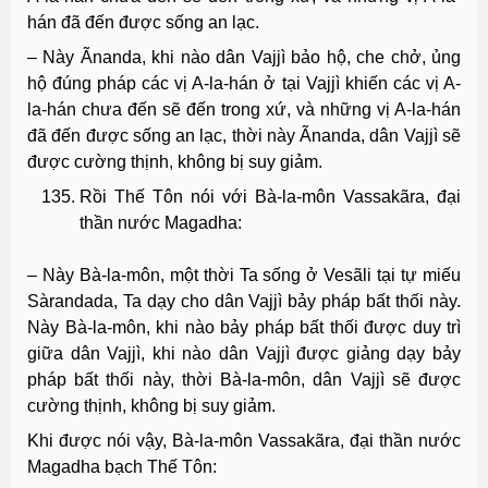
hán đã đến được sống an lạc.
– Này Ãnanda, khi nào dân Vajjì bảo hộ, che chở, ủng
hộ đúng pháp các vị A-la-hán ở tại Vajjì khiến các vị A-
la-hán chưa đến sẽ đến trong xứ, và những vị A-la-hán
đã đến được sống an lạc, thời này Ãnanda, dân Vajjì sẽ
được cường thịnh, không bị suy giảm.
Rồi Thế Tôn nói với Bà-la-môn Vassakãra, đại
thần nước Magadha:
– Này Bà-la-môn, một thời Ta sống ở Vesãli tại tự miếu
Sàrandada, Ta dạy cho dân Vajjì bảy pháp bất thối này.
Này Bà-la-môn, khi nào bảy pháp bất thối được duy trì
giữa dân Vajjì, khi nào dân Vajjì được giảng dạy bảy
pháp bất thối này, thời Bà-la-môn, dân Vajjì sẽ được
cường thịnh, không bị suy giảm.
Khi được nói vậy, Bà-la-môn Vassakãra, đại thần nước
Magadha bạch Thế Tôn: