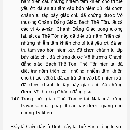
năm triền cái, những nhiễm tâm khiến cho trí tuệ
yếu ớt, đã an trú tâm vào bốn niệm xứ, đã chơn
chánh tu tập bảy giác chi, đã chứng được Vô
thượng Chánh Ðẳng Giác. Bạch Thế Tôn, tất cả
các vị A-la-hán, Chánh Ðẳng Giác trong tương
lai, tất cả Thế Tôn này đã diệt trừ năm Triền cái,
những nhiễm tâm khiến cho trí tuệ yếu ớt, đã an
trú tâm vào bốn niệm xứ, đã chơn chánh tu tập
bảy giác chi, đã chứng được Vô thượng Chánh
đẳng giác. Bạch Thế Tôn, Thế Tôn hiện tại đã
diệt trừ năm triền cái, những nhiễm tâm khiến
cho trí tuệ yết ớt, đã an trú tâm vào bốn niệm xứ,
đã chơn chánh tu tập bảy giác chi, đã chứng
được Vô thượng Chánh đẳng giác.
Trong thời gian Thế Tôn ở tại Nalandà, rừng
Pãvãrikamba, pháp thoại này được giảng cho
chúng Tỷ-kheo:
– Ðây là Giới, đây là Ðịnh, đây là Tuệ. Ðịnh cùng tu với