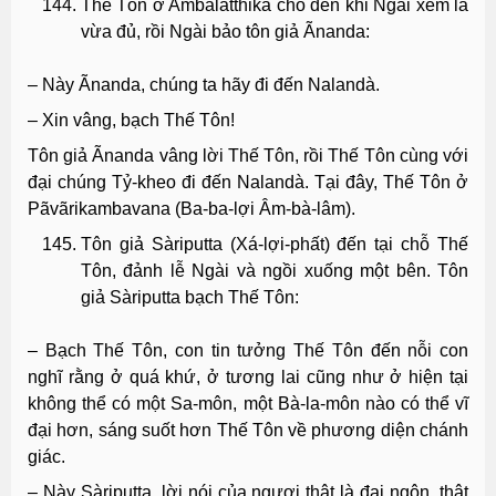
Thế Tôn ở Ambalatthikà cho đến khi Ngài xem là
vừa đủ, rồi Ngài bảo tôn giả Ãnanda:
– Này Ãnanda, chúng ta hãy đi đến Nalandà.
– Xin vâng, bạch Thế Tôn!
Tôn giả Ãnanda vâng lời Thế Tôn, rồi Thế Tôn cùng với
đại chúng Tỷ-kheo đi đến Nalandà. Tại đây, Thế Tôn ở
Pãvãrikambavana (Ba-ba-lợi Âm-bà-lâm).
Tôn giả Sàriputta (Xá-lợi-phất) đến tại chỗ Thế
Tôn, đảnh lễ Ngài và ngồi xuống một bên. Tôn
giả Sàriputta bạch Thế Tôn:
– Bạch Thế Tôn, con tin tưởng Thế Tôn đến nỗi con
nghĩ rằng ở quá khứ, ở tương lai cũng như ở hiện tại
không thể có một Sa-môn, một Bà-la-môn nào có thể vĩ
đại hơn, sáng suốt hơn Thế Tôn về phương diện chánh
giác.
– Này Sàriputta, lời nói của ngươi thật là đại ngôn, thật