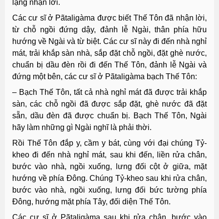
lặng nhận lời.
Các cư sĩ ở Pãtaligàma được biết Thế Tôn đã nhận lời,
từ chỗ ngồi đứng dậy, đảnh lễ Ngài, thân phía hữu
hướng về Ngài và từ biệt. Các cư sĩ này đi đến nhà nghỉ
mát, trải khắp sàn nhà, sắp đặt chỗ ngồi, đặt ghè nước,
chuẩn bị dầu đèn rồi đi đến Thế Tôn, đảnh lễ Ngài và
đứng một bên, các cư sĩ ở Pãtaligàma bạch Thế Tôn:
– Bạch Thế Tôn, tất cả nhà nghỉ mát đã được trải khắp
sàn, các chỗ ngồi đã được sắp đặt, ghè nước đã đặt
sẵn, dầu đèn đã được chuẩn bị. Bạch Thế Tôn, Ngài
hãy làm những gì Ngài nghĩ là phải thời.
Rồi Thế Tôn đắp y, cầm y bát, cùng với đại chúng Tỷ-
kheo đi đến nhà nghỉ mát, sau khi đến, liền rửa chân,
bước vào nhà, ngồi xuống, lưng đối cột ở giữa, mặt
hướng về phía Ðông. Chúng Tỷ-kheo sau khi rửa chân,
bước vào nhà, ngồi xuống, lưng đối bức tường phía
Ðông, hướng mặt phía Tây, đối diện Thế Tôn.
Các cư sĩ ở Pãtaligàma sau khi rửa chân, bước vào