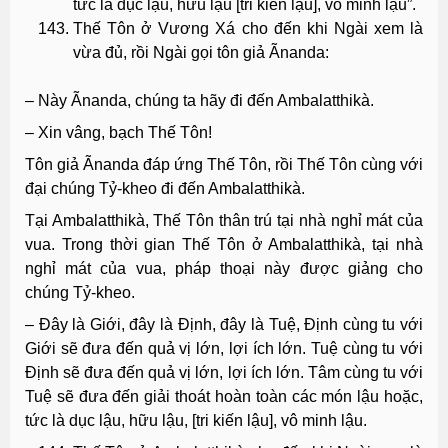
tức là dục lậu, hữu lậu [tri kiến lậu], vô minh lậu”.
Thế Tôn ở Vương Xá cho đến khi Ngài xem là
vừa đủ, rồi Ngài gọi tôn giả Ãnanda:
– Này Ãnanda, chúng ta hãy đi đến Ambalatthikà.
– Xin vâng, bạch Thế Tôn!
Tôn giả Ãnanda đáp ứng Thế Tôn, rồi Thế Tôn cùng với
đại chúng Tỷ-kheo đi đến Ambalatthikà.
Tại Ambalatthikà, Thế Tôn thân trú tại nhà nghỉ mát của
vua. Trong thời gian Thế Tôn ở Ambalatthikà, tại nhà
nghỉ mát của vua, pháp thoại này được giảng cho
chúng Tỷ-kheo.
– Ðây là Giới, đây là Ðịnh, đây là Tuệ, Ðịnh cùng tu với
Giới sẽ đưa đến quả vị lớn, lợi ích lớn. Tuệ cùng tu với
Ðịnh sẽ đưa đến quả vị lớn, lợi ích lớn. Tâm cùng tu với
Tuệ sẽ đưa đến giải thoát hoàn toàn các món lậu hoặc,
tức là dục lậu, hữu lậu, [tri kiến lậu], vô minh lậu.