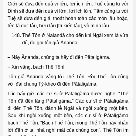
Giới sẽ đưa đến quả vị lớn, lợi ích lớn. Tuệ cùng tu với
Ðịnh sẽ đưa đến quả vị lớn, lợi ích lớn. Tâm cùng tu với
Tuệ sẽ đưa đến giải thoát hoàn toàn các món lậu hoặc,
tức là dục lậu, hữu lậu [tri kiến lậu], vô minh lậu.
Thế Tôn ở Nalandà cho đến khi Ngài xem là vừa
đủ, rồi gọi tôn giả Ãnanda:
– Này Ãnanda, chúng ta hãy đi đến Pãtaligàma.
– Xin vâng, bạch Thế Tôn!
Tôn giả Ãnanda vâng lời Thế Tôn. Rồi Thế Tôn cùng
với đại chúng Tỷ-kheo đi đến Pãtaligàma.
Lúc bấy giờ, các cư sĩ ở Pãtaligàma được nghe: “Thế
Tôn đã đến làng Pãtaligàma.” Các cư sĩ ở Pãtaligàma
đi đến Thế Tôn, đảnh lễ Ngài và ngồi xuống một bên.
Sau khi ngồi xuống một bên, các cư sĩ ở Pãtaligàma
bạch Thế Tôn: “Bạch Thế Tôn, mong Thế Tôn hãy nhận
lời đến ở tại nhà nghỉ mát của chúng con”. Thế Tôn im