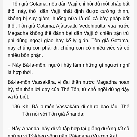
– Tôn giả Gotama, nếu dân Vajjì chỉ hội đủ một pháp bất
thối này, thời dân Vajjì nhất định được cường thịnh,
không bị suy giảm, huống nữa là đủ cả bảy pháp bất
thối. Tôn giả Gotama, Ajàtasattu Vedehiputta, vua nước
Magadha không thể đánh bại dân Vajjì ở chiến trận trừ
phi dùng ngoại giao hay kế ly gián. Tôn giả Gotama,
nay chúng con phải đi, chúng con có nhiều việc và có
nhiều bổn phận.
– Này Bà-la-môn, người hãy làm những gì người nghĩ
là hợp thời.
Bà-la-môn Vassakãra, vị đại thần nước Magadha hoan
hỷ, tán thán lời dạy của Thế Tôn, từ chỗ ngồi đứng dậy
và từ biệt.
Khi Bà-la-môn Vassakãra đi chưa bao lâu, Thế
Tôn nói với Tôn giả Ãnanda:
– Này Ãnanda, hãy đi và tập hợp tại giảng đường tất cả
những vị Tỷ-kheo sống gần Rãjagaha (Vương Xá).