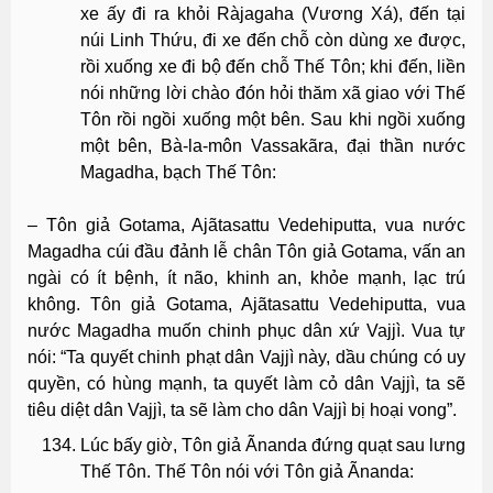
xe ấy đi ra khỏi Ràjagaha (Vương Xá), đến tại
núi Linh Thứu, đi xe đến chỗ còn dùng xe được,
rồi xuống xe đi bộ đến chỗ Thế Tôn; khi đến, liền
nói những lời chào đón hỏi thăm xã giao với Thế
Tôn rồi ngồi xuống một bên. Sau khi ngồi xuống
một bên, Bà-la-môn Vassakãra, đại thần nước
Magadha, bạch Thế Tôn:
– Tôn giả Gotama, Ajãtasattu Vedehiputta, vua nước
Magadha cúi đầu đảnh lễ chân Tôn giả Gotama, vấn an
ngài có ít bệnh, ít não, khinh an, khỏe mạnh, lạc trú
không. Tôn giả Gotama, Ajãtasattu Vedehiputta, vua
nước Magadha muốn chinh phục dân xứ Vajjì. Vua tự
nói: “Ta quyết chinh phạt dân Vajjì này, dầu chúng có uy
quyền, có hùng mạnh, ta quyết làm cỏ dân Vajjì, ta sẽ
tiêu diệt dân Vajjì, ta sẽ làm cho dân Vajjì bị hoại vong”.
Lúc bấy giờ, Tôn giả Ãnanda đứng quạt sau lưng
Thế Tôn. Thế Tôn nói với Tôn giả Ãnanda: