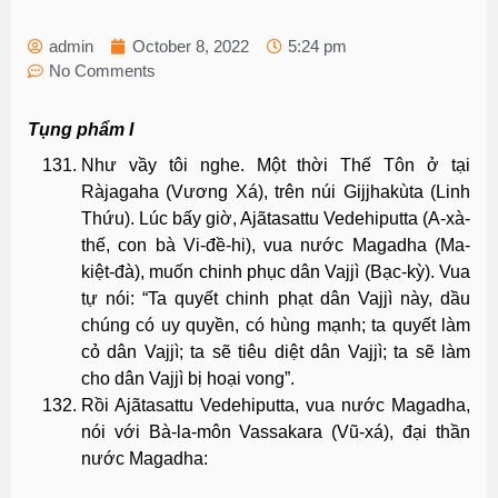
admin
October 8, 2022
5:24 pm
No Comments
Tụng phẩm I
Như vầy tôi nghe. Một thời Thế Tôn ở tại
Ràjagaha (Vương Xá), trên núi Gijjhakùta (Linh
Thứu). Lúc bấy giờ, Ajãtasattu Vedehiputta (A-xà-
thế, con bà Vi-đề-hi), vua nước Magadha (Ma-
kiệt-đà), muốn chinh phục dân Vajjì (Bạc-kỳ). Vua
tự nói: “Ta quyết chinh phạt dân Vajjì này, dầu
chúng có uy quyền, có hùng mạnh; ta quyết làm
cỏ dân Vajjì; ta sẽ tiêu diệt dân Vajjì; ta sẽ làm
cho dân Vajjì bị hoại vong”.
Rồi Ajãtasattu Vedehiputta, vua nước Magadha,
nói với Bà-la-môn Vassakara (Vũ-xá), đại thần
nước Magadha: