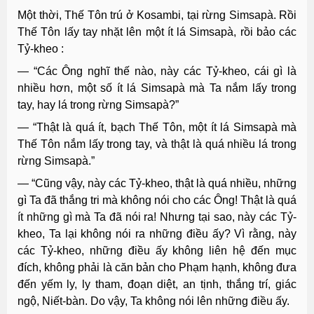
Một thời, Thế Tôn trú ở Kosambi, tại rừng Simsapà. Rồi
Thế Tôn lấy tay nhặt lên một ít lá Simsapà, rồi bảo các
Tỷ-kheo :
— “Các Ông nghĩ thế nào, này các Tỷ-kheo, cái gì là
nhiều hơn, một số ít lá Simsapà mà Ta nắm lấy trong
tay, hay lá trong rừng Simsapà?”
— “Thật là quá ít, bạch Thế Tôn, một ít lá Simsapà mà
Thế Tôn nắm lấy trong tay, và thật là quá nhiều lá trong
rừng Simsapà.”
— “Cũng vậy, này các Tỷ-kheo, thật là quá nhiều, những
gì Ta đã thắng tri mà không nói cho các Ông! Thật là quá
ít những gì mà Ta đã nói ra! Nhưng tại sao, này các Tỷ-
kheo, Ta lại không nói ra những điều ấy? Vì rằng, này
các Tỷ-kheo, những điều ấy không liên hệ đến mục
đích, không phải là căn bản cho Phạm hạnh, không đưa
đến yếm ly, ly tham, đoạn diệt, an tịnh, thắng trí, giác
ngộ, Niết-bàn. Do vậy, Ta không nói lên những điều ấy.