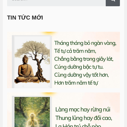
TIN TỨC MỚI
T
đ
G
n
1
T
đ
G
n
0