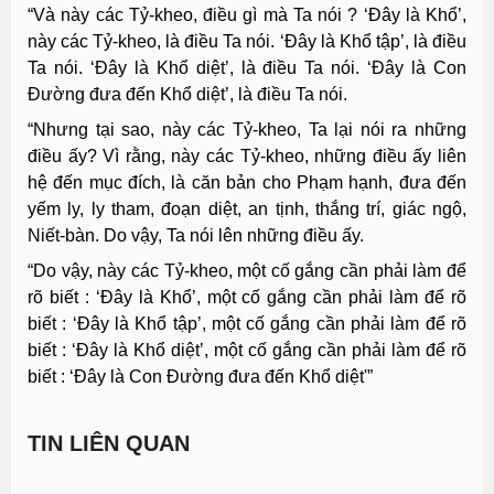
“Và này các Tỷ-kheo, điều gì mà Ta nói ? ‘Ðây là Khổ’,
này các Tỷ-kheo, là điều Ta nói. ‘Ðây là Khổ tập’, là điều
Ta nói. ‘Ðây là Khổ diệt’, là điều Ta nói. ‘Ðây là Con
Ðường đưa đến Khổ diệt’, là điều Ta nói.
“Nhưng tại sao, này các Tỷ-kheo, Ta lại nói ra những
điều ấy? Vì rằng, này các Tỷ-kheo, những điều ấy liên
hệ đến mục đích, là căn bản cho Phạm hạnh, đưa đến
yếm ly, ly tham, đoạn diệt, an tịnh, thắng trí, giác ngộ,
Niết-bàn. Do vậy, Ta nói lên những điều ấy.
“Do vậy, này các Tỷ-kheo, một cố gắng cần phải làm để
rõ biết : ‘Ðây là Khổ’, một cố gắng cần phải làm để rõ
biết : ‘Ðây là Khổ tập’, một cố gắng cần phải làm để rõ
biết : ‘Ðây là Khổ diệt’, một cố gắng cần phải làm để rõ
biết : ‘Ðây là Con Ðường đưa đến Khổ diệt'”
TIN LIÊN QUAN