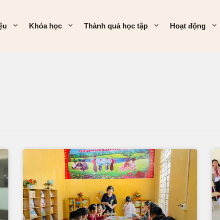
iệu
Khóa học
Thành quả học tập
Hoạt động