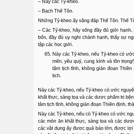
– Này các Tỷ-kheo.
– Bạch Thế Tôn.
Những Tỷ-kheo ấy vâng đáp Thế Tôn. Thế Tô
– Các Tỷ-kheo, hãy sống đầy đủ giới hạnh,
bổn, đầy đủ uy nghi chánh hạnh, thấy sự ng
tập các học giới.
Này các Tỷ-kheo, nếu Tỷ-kheo có ướ
mến, yêu quý, cung kính và tôn trọng!”
tâm tịch tĩnh, không gián đoạn Thiền 
tịch.
Này các Tỷ-kheo, nếu Tỷ-kheo có ước nguyện
khất thực, sàng tọa và các dược phẩm trị bệnh!
tâm tịch tĩnh, không gián đoạn Thiền định, th
Này các Tỷ-kheo, nếu có Tỷ-kheo có ước ngu
các món ăn khất thực, sàng tọa và các dượ
các vật dụng ấy được quả báo lớn, được lợi í