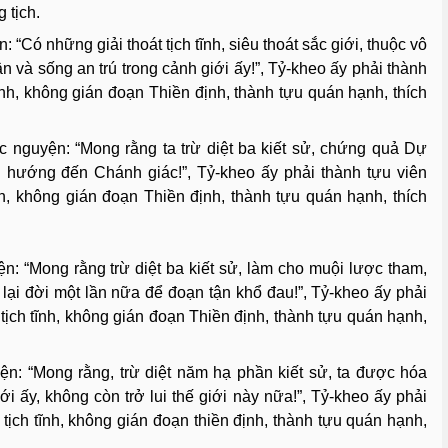
 tịch.
Có những giải thoát tịch tĩnh, siêu thoát sắc giới, thuộc vô
n và sống an trú trong cảnh giới ấy!”, Tỷ-kheo ấy phải thành
h tĩnh, không gián đoạn Thiền định, thành tựu quán hạnh, thích
 nguyện: “Mong rằng ta trừ diệt ba kiết sử, chứng quả Dự
n hướng đến Chánh giác!”, Tỷ-kheo ấy phải thành tựu viên
tĩnh, không gián đoạn Thiền định, thành tựu quán hạnh, thích
: “Mong rằng trừ diệt ba kiết sử, làm cho muội lược tham,
ở lại đời một lần nữa để đoạn tận khổ đau!”, Tỷ-kheo ấy phải
âm tịch tĩnh, không gián đoạn Thiền định, thành tựu quán hạnh,
n: “Mong rằng, trừ diệt năm hạ phần kiết sử, ta được hóa
i ấy, không còn trở lui thế giới này nữa!”, Tỷ-kheo ấy phải
âm tịch tĩnh, không gián đoạn thiền định, thành tựu quán hạnh,