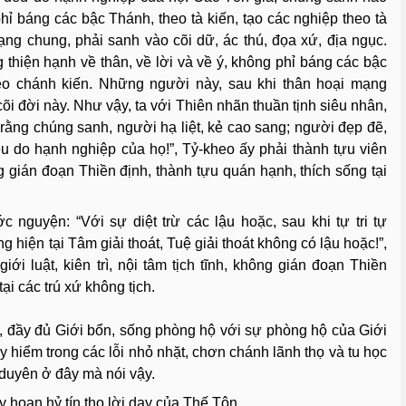
hỉ báng các bậc Thánh, theo tà kiến, tạo các nghiệp theo tà
ng chung, phải sanh vào cõi dữ, ác thú, đọa xứ, địa ngục.
thiện hạnh về thân, về lời và về ý, không phỉ báng các bậc
heo chánh kiến. Những người này, sau khi thân hoại mạng
 cõi đời này. Như vậy, ta với Thiên nhãn thuần tịnh siêu nhân,
 rằng chúng sanh, người hạ liệt, kẻ cao sang; người đẹp đẽ,
u do hạnh nghiệp của họ!”, Tỷ-kheo ấy phải thành tựu viên
hông gián đoạn Thiền định, thành tựu quán hạnh, thích sống tại
 nguyện: “Với sự diệt trừ các lậu hoặc, sau khi tự tri tự
g hiện tại Tâm giải thoát, Tuệ giải thoát không có lậu hoặc!”,
ới luật, kiên trì, nội tâm tịch tĩnh, không gián đoạn Thiền
ại các trú xứ không tịch.
, đầy đủ Giới bổn, sống phòng hộ với sự phòng hộ của Giới
 hiểm trong các lỗi nhỏ nhặt, chơn chánh lãnh thọ và tu học
 duyên ở đây mà nói vậy.
 hoan hỷ tín thọ lời dạy của Thế Tôn.