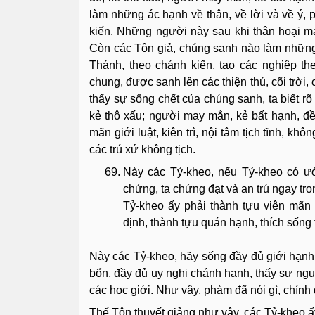
làm những ác hạnh về thân, về lời và về ý, p
kiến. Những người này sau khi thân hoại mạ
Còn các Tôn giả, chúng sanh nào làm những 
Thánh, theo chánh kiến, tạo các nghiệp t
chung, được sanh lên các thiện thú, cõi trời,
thấy sự sống chết của chúng sanh, ta biết rõ
kẻ thô xấu; người may mắn, kẻ bất hạnh, đề
mãn giới luật, kiên trì, nội tâm tịch tĩnh, k
các trú xứ không tịch.
Này các Tỷ-kheo, nếu Tỷ-kheo có ước
chứng, ta chứng đạt và an trú ngay tron
Tỷ-kheo ấy phải thành tựu viên mãn gi
định, thành tựu quán hạnh, thích sống t
Này các Tỷ-kheo, hãy sống đầy đủ giới hạnh
bổn, đầy đủ uy nghi chánh hạnh, thấy sự nguy
các học giới. Như vậy, phàm đã nói gì, chính
Thế Tôn thuyết giảng như vậy, các Tỷ-kheo ấy