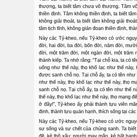
thượng, ta biết tâm chưa vô thượng. Tâm vô 
thiền định. Tâm không thiền định, ta biết tâm
không giải thoát, ta biết tâm không giải thoát
tâm tịch tĩnh, không gián đoạn thiền định, thà
Này các Tỷ-kheo, nếu Tỷ-kheo có ước nguy
đời, hai đời, ba đời, bốn đời, năm đời, mư
đời, một trăm đời, một ngàn đời, một trăm 
thành kiếp. Ta nhớ rằng: “Tại chỗ kia, ta có 
uống như thế này, thọ khổ lạc như thế này, 
được sanh chỗ nọ. Tại chỗ ấy, ta có tên như 
như thế này, thọ khổ lạc như thế này, thọ m
sanh chỗ nọ. Tại chỗ ấy, ta có tên như thế 
thế này, thọ khổ lạc như thế này, thọ mạng đ
ở đây!”, Tỷ-kheo ấy phải thành tựu viên mãn g
định, thành tựu quán hạnh, thích sống tại các 
Này các Tỷ-kheo, nếu Tỷ-kheo có ước nguyện
sự sống và sự chết của chúng sanh. Ta biết
đẽ, kẻ thô xấu; người may mắn, kẻ bất hạn