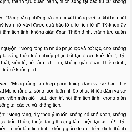
n định, thành tựu quán hạnh, thích sống tại các trú xứ không
: “Mong rằng những bà con huyết thống với ta, khi họ chết
ỷ [và nhờ vậy] được quả báo lớn, lợi ích lớn!”, Tỷ-kheo ấy
ội tâm tịch tĩnh, không gián đoạn Thiền định, thành tựu quán
nguyện: “Mong rằng ta nhiếp phục lạc và bất lạc, chớ không
 ta sống luôn luôn nhiếp phục bất lạc được khởi lên!”, Tỷ-
uật, kiên trì, nội tâm tịch tĩnh, không gián đoạn Thiền định,
 trú xứ không tịch.
yện: “Mong rằng ta nhiếp phục khiếp đảm và sợ hãi, chớ
ta! Mong rằng ta sống luôn luôn nhiếp phục khiếp đảm và sợ
u viên mãn giới luật, kiên trì, nội tâm tịch tĩnh, không gián
ống tại các trú xứ không tịch.
n: “Mong rằng, tùy theo ý muốn, không có khó khăn, không
c bốn Thiền, thuộc tăng thượng tâm, hiện tại lạc trú!”, Tỷ-
ên trì, nội tâm tịch tĩnh, không gián đoạn Thiền định, thành