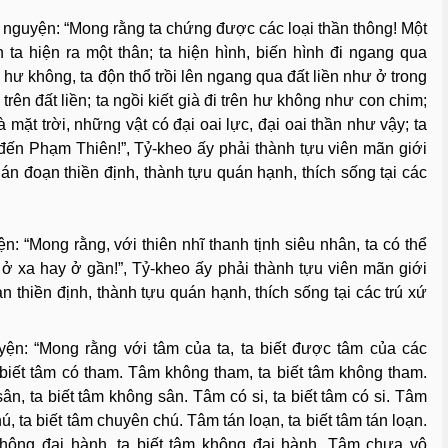
nguyện: “Mong rằng ta chứng được các loại thần thông! Một
n ta hiện ra một thân; ta hiện hình, biến hình đi ngang qua
hư không, ta độn thổ trồi lên ngang qua đất liền như ở trong
rên đất liền; ta ngồi kiết già đi trên hư không như con chim;
 mặt trời, những vật có đại oai lực, đại oai thần như vậy; ta
 đến Phạm Thiên!”, Tỷ-kheo ấy phải thành tựu viên mãn giới
g gián đoạn thiền định, thành tựu quán hạnh, thích sống tại các
 “Mong rằng, với thiên nhĩ thanh tịnh siêu nhân, ta có thể
, ở xa hay ở gần!”, Tỷ-kheo ấy phải thành tựu viên mãn giới
đoạn thiền định, thành tựu quán hạnh, thích sống tại các trú xứ
ện: “Mong rằng với tâm của ta, ta biết được tâm của các
biết tâm có tham. Tâm không tham, ta biết tâm không tham.
n, ta biết tâm không sân. Tâm có si, ta biết tâm có si. Tâm
ú, ta biết tâm chuyên chú. Tâm tán loạn, ta biết tâm tán loạn.
không đại hành, ta biết tâm không đại hành. Tâm chưa vô