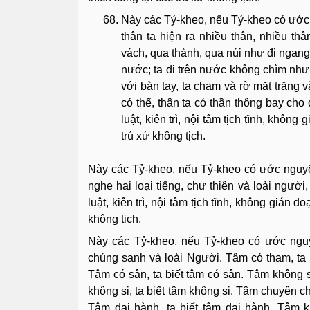
Này các Tỷ-kheo, nếu Tỷ-kheo có ước 
thân ta hiện ra nhiều thân, nhiều thâ
vách, qua thành, qua núi như đi ngang 
nước; ta đi trên nước không chìm như t
với bàn tay, ta chạm và rờ mặt trăng và
có thể, thân ta có thần thông bay cho
luật, kiên trì, nội tâm tịch tĩnh, khôn
trú xứ không tịch.
Này các Tỷ-kheo, nếu Tỷ-kheo có ước nguyện:
nghe hai loại tiếng, chư thiên và loài người
luật, kiên trì, nội tâm tịch tĩnh, không gián 
không tịch.
Này các Tỷ-kheo, nếu Tỷ-kheo có ước nguy
chúng sanh và loài Người. Tâm có tham, ta 
Tâm có sân, ta biết tâm có sân. Tâm không sâ
không si, ta biết tâm không si. Tâm chuyên ch
Tâm đại hành, ta biết tâm đại hành. Tâm 