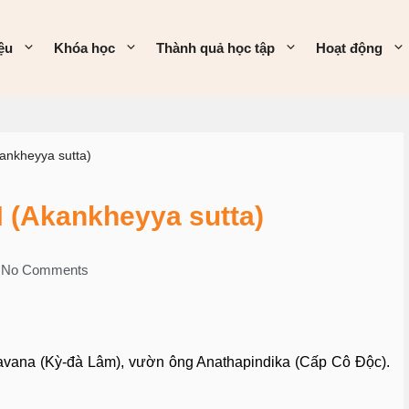
iệu
Khóa học
Thành quả học tập
Hoạt động
nkheyya sutta)
(Akankheyya sutta)
No Comments
Jetavana (Kỳ-đà Lâm), vườn ông Anathapindika (Cấp Cô Ðộc).