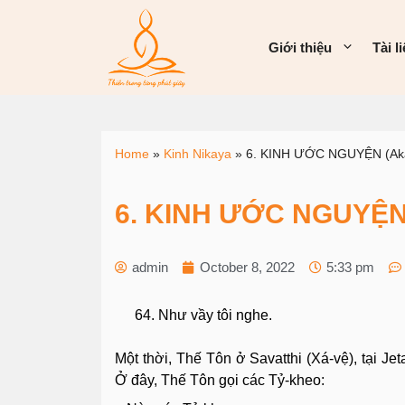
Giới thiệu
Tài l
Home
»
Kinh Nikaya
»
6. KINH ƯỚC NGUYỆN (Aka
6. KINH ƯỚC NGUYỆN 
admin
October 8, 2022
5:33 pm
Như vầy tôi nghe.
Một thời, Thế Tôn ở Savatthi (Xá-vệ), tại 
Ở đây, Thế Tôn gọi các Tỷ-kheo: