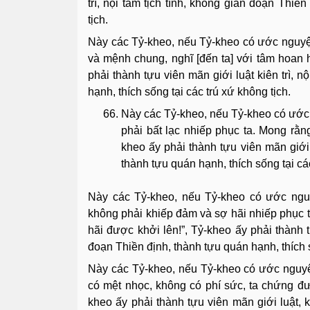
trì, nội tâm tịch tĩnh, không gián đoạn Thiề
tịch.
Này các Tỷ-kheo, nếu Tỷ-kheo có ước nguyện
và mệnh chung, nghĩ [đến ta] với tâm hoan h
phải thành tựu viên mãn giới luật kiên trì, n
hạnh, thích sống tại các trú xứ không tịch.
Này các Tỷ-kheo, nếu Tỷ-kheo có ước 
phải bất lạc nhiếp phục ta. Mong rằng
kheo ấy phải thành tựu viên mãn giới l
thành tựu quán hạnh, thích sống tại các
Này các Tỷ-kheo, nếu Tỷ-kheo có ước ngu
không phải khiếp đảm và sợ hãi nhiếp phục 
hãi được khởi lên!”, Tỷ-kheo ấy phải thành tự
đoạn Thiền định, thành tựu quán hạnh, thích s
Này các Tỷ-kheo, nếu Tỷ-kheo có ước nguyệ
có mệt nhọc, không có phí sức, ta chứng đượ
kheo ấy phải thành tựu viên mãn giới luật, ki