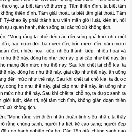
thượng, ta biết tâm vô thượng. Tâm thiền định, ta biết tâm
 không thiền định. Tâm giải thoát, ta biết tâm giải thoát. Tâm
!” Tỷ-kheo ấy phải thành tựu viên mãn giới luật, kiên trì, nội
nh tựu quán hạnh, thích sống tại các trú xứ không tịch.
ện: “Mong rằng ta nhớ đến các đời sống quá khứ như một
ời đời, hai mươi đời, ba mươi đời, bốn mươi đời, năm mươi
ngàn đời, nhiều hoại kiếp, nhiều thành kiếp, nhiều hoại và
tên như thế này, dòng họ như thế này, giai cấp như thế này, ăn
thọ mạng đến mức như thế này, Sau khi chết tại chỗ kia, ta
thế này, dòng họ như thế này, giai cấp như thế này, ăn uống
ạng đến mức như thế này. Sau khi chết tại chỗ kia, ta được
này, dòng họ như thế này, giai cấp như thế này, ăn uống như
ến mức như thế này. Sau khi chết tại chỗ nọ, ta được sanh ra
iới luật, kiên trì, nội tâm tịch tĩnh, không gián đoạn thiền
trú xứ không tịch.
: “Mong rằng với thiên nhãn thuần tịnh siêu nhân, ta thấy
 rõ rằng chúng sanh, người hạ liệt, kẻ cao sang; người đẹp
h đều do hạnh nghiệp của họ. Các Tôn giả, chúng sanh nào