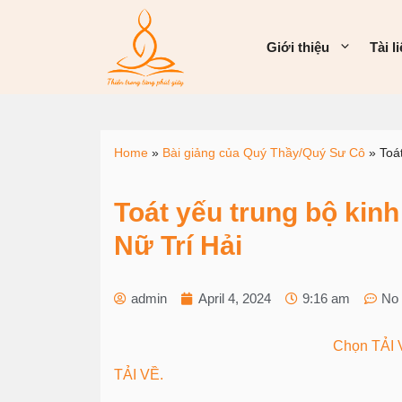
Giới thiệu
Tài l
Home
»
Bài giảng của Quý Thầy/Quý Sư Cô
»
Toá
Toát yếu trung bộ kinh
Nữ Trí Hải
admin
April 4, 2024
9:16 am
No
Chọn TẢI V
TẢI VỀ.