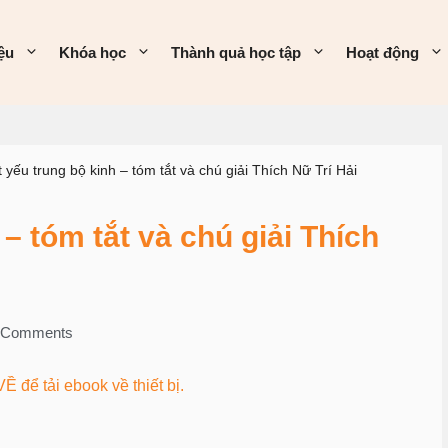
iệu
Khóa học
Thành quả học tập
Hoạt động
t yếu trung bộ kinh – tóm tắt và chú giải Thích Nữ Trí Hải
 – tóm tắt và chú giải Thích
 Comments
Ề để tải ebook về thiết bị.